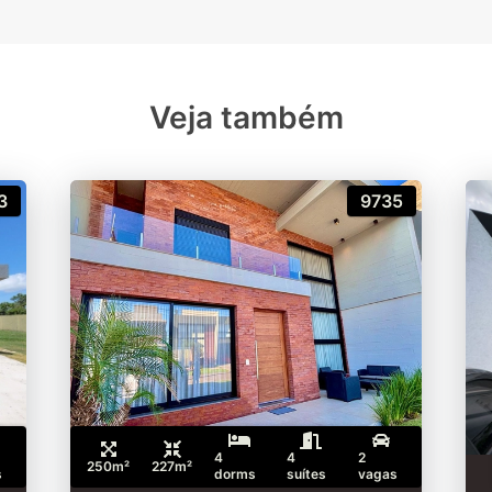
Veja também
3
9735
4
4
2
250m²
227m²
s
dorms
suítes
vagas