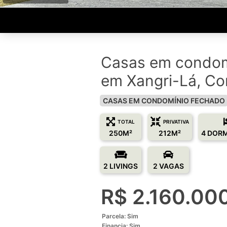
Casas em condom
em Xangri-Lá, Co
CASAS EM CONDOMÍNIO FECHADO
TOTAL
PRIVATIVA
250M²
212M²
4 DOR
2 LIVINGS
2 VAGAS
R$ 2.160.00
Parcela: Sim
Financia: Sim