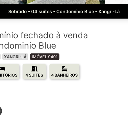
Sobrado - 04 suítes - Condomínio Blue - Xangri-Lá
ínio fechado à venda
ndominio Blue
XANGRI-LÁ
IMÓVEL 9491
MITÓRIOS
4 SUÍTES
4 BANHEIROS
0