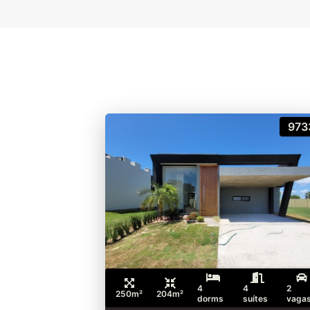
973
4
4
2
250m²
204m²
dorms
suítes
vaga