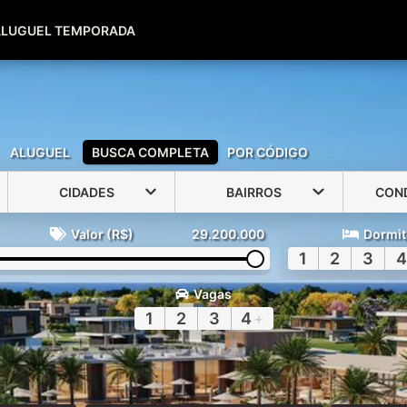
(51) 99600-0039
(51) 99947-2500
ALUGUEL TEMPORADA
ALUGUEL
BUSCA COMPLETA
POR CÓDIGO
CIDADES
BAIRROS
CON
Valor (R$)
29.200.000
Dormit
1
2
3
4
Vagas
1
2
3
4
+