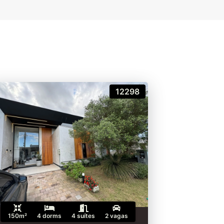
12298
150m²
4 dorms
4 suítes
2 vagas