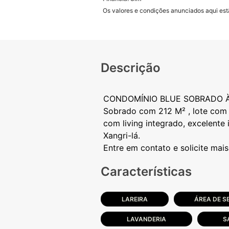
Os valores e condições anunciados aqui estã
Descrição
CONDOMÍNIO BLUE SOBRADO À
Sobrado com 212 M² , lote com 2
com living integrado, excelente
Xangri-lá.
Características
LAREIRA
ÁREA DE S
LAVANDERIA
S