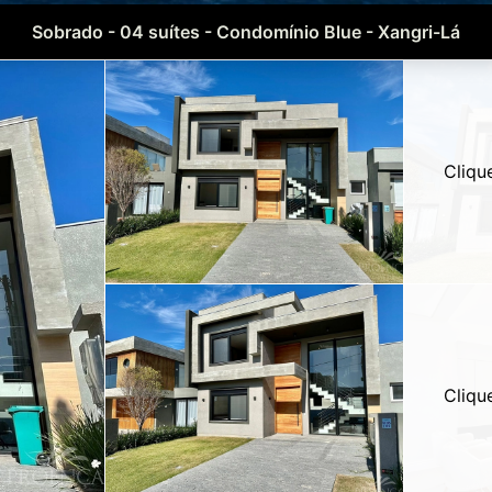
Sobrado - 04 suítes - Condomínio Blue - Xangri-Lá
Cliqu
Cliqu