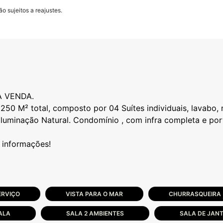
o sujeitos a reajustes.
 VENDA.
50 M² total, composto por 04 Suítes individuais, lavabo, m
 iluminação Natural. Condomínio , com infra completa e po
ERVIÇO
VISTA PARA O MAR
CHURRASQUEIRA
ALA
SALA 2 AMBIENTES
SALA DE JAN