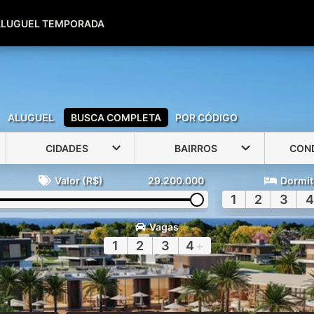
(51) 99600-0039
(51) 99947-2500
ALUGUEL TEMPORADA
ALUGUEL
BUSCA COMPLETA
POR CÓDIGO
CIDADES
BAIRROS
CON
Valor (R$)
29.200.000
Dormit
1
2
3
4
Vagas
1
2
3
4
+