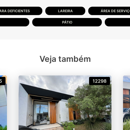
ARA DEFICIENTES
LAREIRA
ÁREA DE SERVIÇ
PÁTIO
Veja também
5
12298