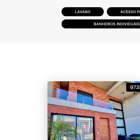
LAVABO
ACESSO P
BANHEIROS INDIVIDUAIS
973