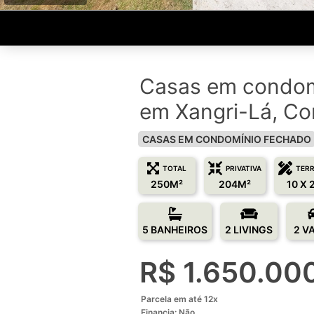
Casas em condom
em Xangri-Lá, Co
CASAS EM CONDOMÍNIO FECHADO
TOTAL
PRIVATIVA
TER
250M²
204M²
10 X 
5 BANHEIROS
2 LIVINGS
2 V
R$ 1.650.00
Parcela em até 12x
Financia: Não