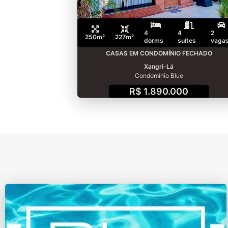
4
4
2
250m²
227m²
dorms
suítes
vaga
CASAS EM CONDOMÍNIO FECHADO
Xangri-Lá
Condomínio Blue
R$ 1.890.000