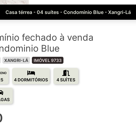
Casa térrea - 04 suítes - Condomínio Blue - Xangri-Lá
ínio fechado à venda
ndominio Blue
XANGRI-LÁ
IMÓVEL 9733
RENO
25
4 DORMITÓRIOS
4 SUÍTES
AGAS
0