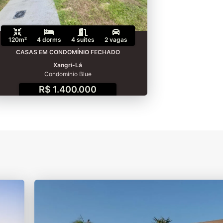
120m²
4 dorms
4 suítes
2 vagas
CASAS EM CONDOMÍNIO FECHADO
Xangri-Lá
Condomínio Blue
R$ 1.400.000