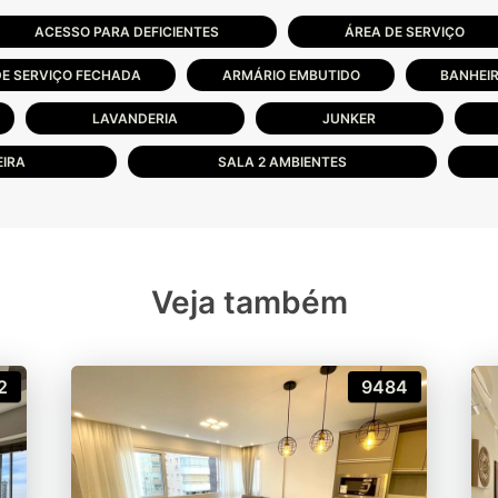
ACESSO PARA DEFICIENTES
ÁREA DE SERVIÇO
DE SERVIÇO FECHADA
ARMÁRIO EMBUTIDO
BANHEIR
LAVANDERIA
JUNKER
IRA
SALA 2 AMBIENTES
Veja também
2
9484