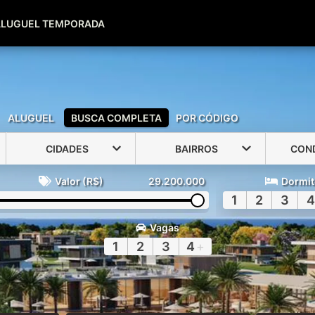
(51) 99600-0039
(51) 99947-2500
ALUGUEL TEMPORADA
ALUGUEL
BUSCA COMPLETA
POR CÓDIGO
CIDADES
BAIRROS
CON
Valor (R$)
29.200.000
Dormit
1
2
3
4
Vagas
1
2
3
4
+