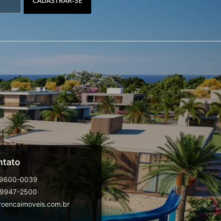
CADASTRAR-SE
ntato
99600-0039
99947-2500
oencaimoveis.com.br