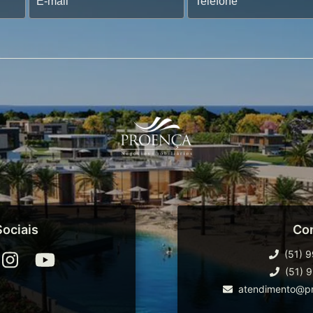
ociais
Co
(51) 
(51) 
atendimento@pr