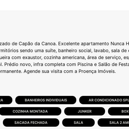
rizado de Capão da Canoa. Excelente apartamento Nunca H
tórios sendo uma suíte, banheiro social, lavabo, sala de 
eira com exaustor, cozinha americana, área de serviço, es
l. Prédio novo, infra completa com Piscina e Salão de Fest
RA
BANHEIROS INDIVIDUAIS
AR CONDICIONADO SPL
COZINHA MONTADA
JUNKER
BOX
SACADA FECHADA
SALA
SALA 2 AM