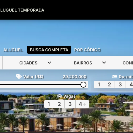
(51) 99600-0039
(51) 99947-2500
ALUGUEL TEMPORADA
ALUGUEL
BUSCA COMPLETA
POR CÓDIGO
CIDADES
BAIRROS
CON
Valor (R$)
29.200.000
Dormit
1
2
3
4
Vagas
1
2
3
4
+