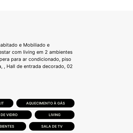
abitado e Mobiliado e
estar com living em 2 ambientes
pera para ar condicionado, piso
a, , Hall de entrada decorado, 02
IT
AQUECIMENTO À GÁS
 DE VIDRO
LIVING
BIENTES
SALA DE TV