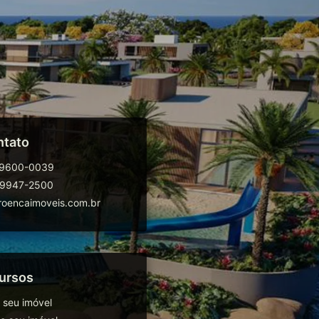
ntato
99600-0039
99947-2500
oencaimoveis.com.br
ursos
 seu imóvel