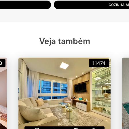
COZINHA A
Veja também
3
11474