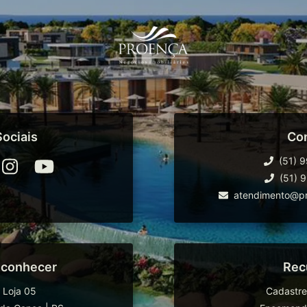
ociais
Co
(51) 
(51) 
atendimento@pr
 conhecer
Rec
 Loja 05
Cadastre