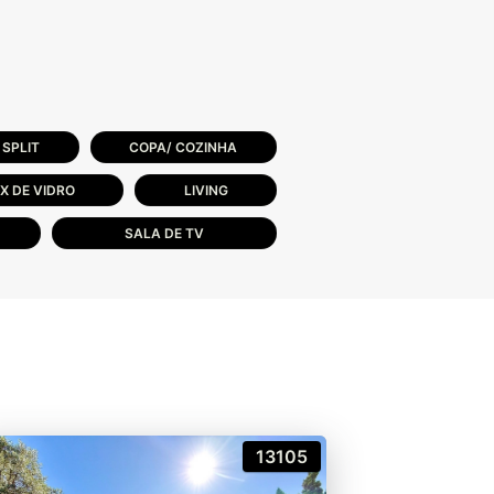
SPLIT
COPA/ COZINHA
X DE VIDRO
LIVING
SALA DE TV
13105