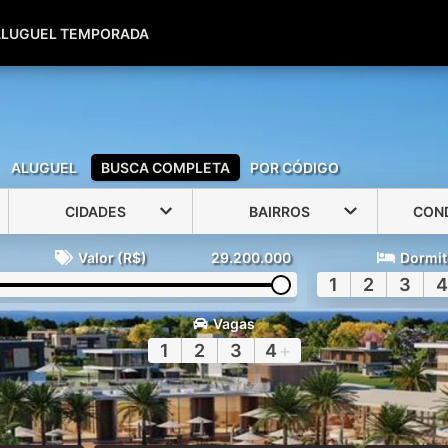
(51) 99600-0039
(51) 99947-2500
ALUGUEL TEMPORADA
ALUGUEL
BUSCA COMPLETA
POR CÓDIGO
CIDADES
BAIRROS
CON
Valor (R$)
29.200.000
Dormit
1
2
3
4
Vagas
1
2
3
4
+