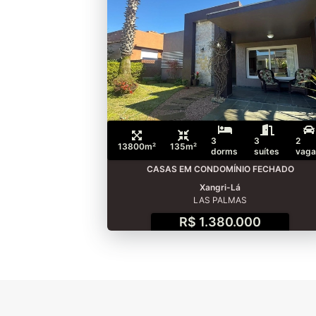
3
3
2
13800m²
135m²
dorms
suítes
vaga
CASAS EM CONDOMÍNIO FECHADO
Xangri-Lá
LAS PALMAS
R$ 1.380.000