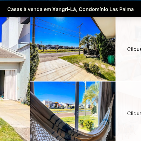
Casas à venda em Xangri-Lá, Condomínio Las Palma
Cliqu
Cliqu