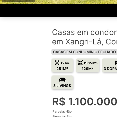
Casas em condom
em Xangri-Lá, Co
CASAS EM CONDOMÍNIO FECHADO
TOTAL
PRIVATIVA
251M²
129M²
3 DOR
3 LIVINGS
R$ 1.100.00
Parcela: Não
Financia: Sim