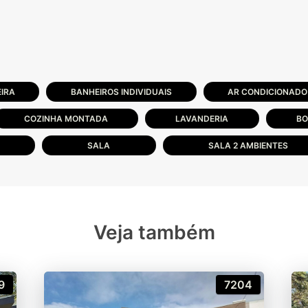
IRA
BANHEIROS INDIVIDUAIS
AR CONDICIONADO 
COZINHA MONTADA
LAVANDERIA
BO
SALA
SALA 2 AMBIENTES
Veja também
9
7204