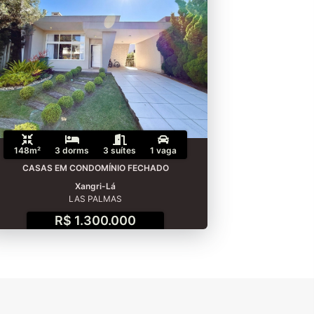
148m²
3 dorms
3 suítes
1 vaga
CASAS EM CONDOMÍNIO FECHADO
Xangri-Lá
LAS PALMAS
R$ 1.300.000