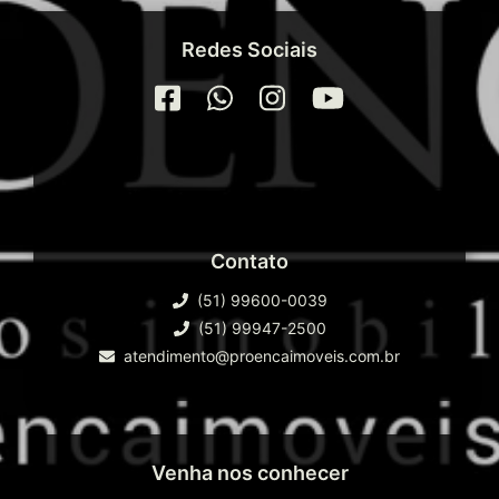
-Open Mall;
-Salão de beleza, spa com sauna seca e
Redes Sociais
úmida;
-Piscina térmica com raia semiolimpica;
-Fitness Center: Academia com mais de
300m²;
-Complexo com 7 quadras esportivas;
-Garagens náuticas e terraço para
contemplação;
-Mais de 120 vagas de estacionamentos
Contato
para atender áreas sociais;
-Pórtico de entrada, segurança 24h.
(51) 99600-0039
(51) 99947-2500
Occhi Marina Clube encapsula o sonho de
atendimento@proencaimoveis.com.br
uma vida perfeita à beira da lagoa. Não
apenas uma casa, mas um estilo de vida que
oferece o melhor em conforto, beleza e
conveniência. Não deixe escapar a
Venha nos conhecer
oportunidade de fazer parte deste