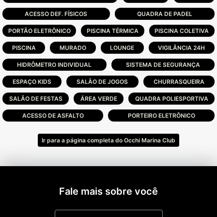
lagoa.
ACESSO DEF. FÍSICOS
QUADRA DE PADEL
Além da vista de tirar o fôlego, o
PORTÃO ELETRÔNICO
PISCINA TÉRMICA
PISCINA COLETIVA
empreendimento se encontra a 5 minutos de
PISCINA
MURADO
LOUNGE
VIGILÂNCIA 24H
distância do centro de Capão da Canoa,
proporcionando o equilíbrio perfeito entre
HIDRÔMETRO INDIVIDUAL
SISTEMA DE SEGURANÇA
tranquilidade e conveniência.
ESPAÇO KIDS
SALÃO DE JOGOS
CHURRASQUEIRA
Reserve seu lote:
SALÃO DE FESTAS
ÁREA VERDE
QUADRA POLIESPORTIVA
ACESSO DE ASFALTO
PORTEIRO ELETRÔNICO
Cada detalhe é cuidadosamente planejado
para harmonizar o luxo com a natureza. Os
Ir para a página completa do Occhi Marina Club
lotes do Occhi Marina Clube são espaçosos
e exclusivos, lotes únicos que variam até
1.250m.
Fale mais sobre você
70% dos terrenos estão à beira do lago
artificial, permitindo vistas panorâmicas e
criando uma oportunidade única para