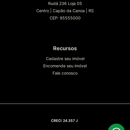
lançamento exclusivo.
Rudá 236 Loja 05
Centro
|
Capão da Canoa
|
RS
Entre em contato com nossos especialistas
CEP: 95555000
em imóveis agora e reserve seu lugar no
Occhi Marina Clube. Esta é sua chance de
viver em um paraíso à beira da lagoa em
Capão da Canoa.
Recursos
Cadastre seu imóvel
Encomende seu imóvel
Fale conosco
CRECI
24.357 J