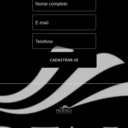
construir a casa dos seus sonhos.
Lazer e Comodidade:
Um empreendimento com 23.300m² em
áreas de lazer! Infraestrutura completa que
vai desde Clube Náutico até paradouro à
beira mar e Clube House com 5.000m²:
CADASTRAR-SE
-Marina Clube: Clube Náutico;
-praia Artificial exclusiva com mais de
5.500m²;
-Beach Club: Paradouro à beira-mar com
piscina panorâmica de frente para o mar;
-Salões de festas e espaços gourmet;
-Game Center, salão de jogos e espaço
poker;
-Bar molhado, bar de praia e conveniencia
automatizada;