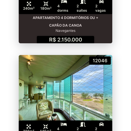
4
2
2
240m²
180m²
dorms
suítes
vagas
APARTAMENTO 4 DORMITÓRIOS OU +
CAPÃO DA CANOA
Navegantes
R$ 2.150.000
12046
4
2
2