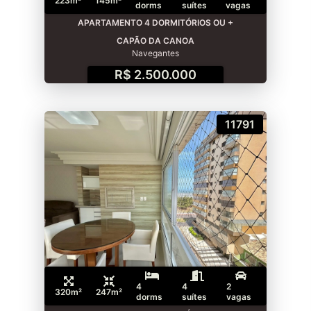
223m²
145m²
dorms
suítes
vagas
APARTAMENTO 4 DORMITÓRIOS OU +
CAPÃO DA CANOA
Navegantes
R$ 2.500.000
11791
4
4
2
320m²
247m²
dorms
suítes
vagas