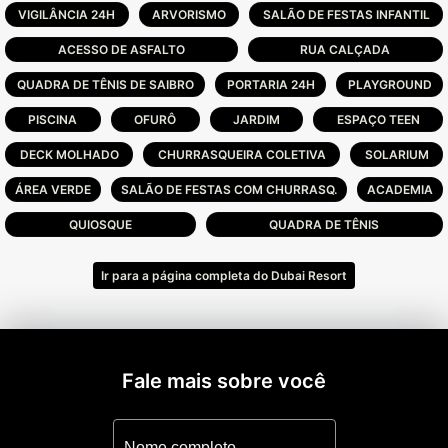
Infra Estrutura:
VIGILÂNCIA 24H
ARVORISMO
SALÃO DE FESTAS INFANTIL
ACESSO DE ASFALTO
RUA CALÇADA
Com isso, foi concebido o local ideal para
que as famílias aproveitem da infraestrutura
QUADRA DE TÊNIS DE SAIBRO
PORTARIA 24H
PLAYGROUND
com total segurança e conforto e que
PISCINA
OFURÔ
JARDIM
ESPAÇO TEEN
possam, em todos os meses do ano, serem
felizes.
DECK MOLHADO
CHURRASQUEIRA COLETIVA
SOLARIUM
ÁREA VERDE
SALÃO DE FESTAS COM CHURRASQ.
ACADEMIA
Palm pool, quadra de futebol de areia,
quadra de vôlei de praia, espelho d'água
QUIOSQUE
QUADRA DE TÊNIS
cascata, espaço Luau e quadra de bocha;
-Music Hall, sala de jogos, salão de festas,
Ir para a página completa do Dubai Resort
Health center, Lan house, Boliche, Cinema,
Churrasqueiras, espaço gourmet, deck
molhado e loja de conveniência.
-Piscina aquecida com raia e fundo infinito,
Fale mais sobre você
Piscinas frias, fitness, ginastica ao ar livre,
quadra de futebol 5, quadra de futebol 7
gramada, quadra de tênis coberta, quadra