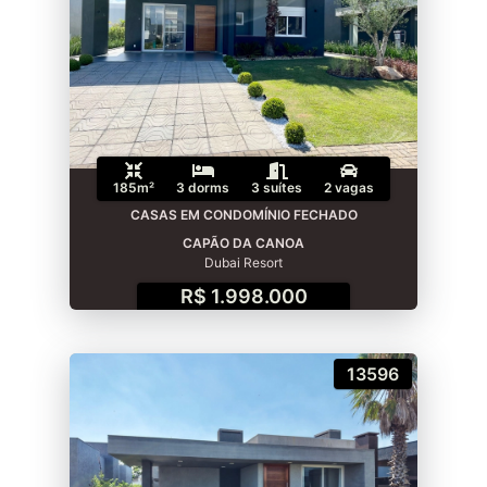
185m²
3 dorms
3 suítes
2 vagas
CASAS EM CONDOMÍNIO FECHADO
CAPÃO DA CANOA
Dubai Resort
R$ 1.998.000
13596