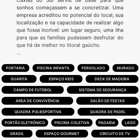
Caxias do Sul serviu de base para que
sonhos começassem a se concretizar. Uma
empresa acreditou no potencial do local, sua
localização e na capacidade de realizar algo
que fosse incrível: um lugar seguro, uma ilha
para que as famílias pudessem desfrutar do
que há de melhor no litoral gaúcho.
Foi assim que teve início o Condomínio
Dubai, uma ilha de segurança e conforto no
PORTARIA
PISCINA INFANTIL
PERGOLADO
MURADO
litoral norte gaúcho. Com 489 lotes, o
GUARITA
ESPAÇO KIDS
DECK DE MADEIRA
empreendimento em plena conformidade
com a legislação ambiental e
CAMPO DE FUTEBOL
SISTEMA DE SEGURANÇA
sustentabilidade é um porto seguro para os
ÁREA DE CONVIVÊNCIA
SALÃO DE FESTAS
condôminos desfrutarem de suas áreas
QUADRA POLIESPORTIVA
comuns e da convivência com pessoas de
QUADRA DE PADEL
bem.
PORTÃO ELETRÔNICO
PISCINA COLETIVA
PADARIA
LAGO
GRADIL
ESPAÇO GOURMET
CIRCUITO DE TV