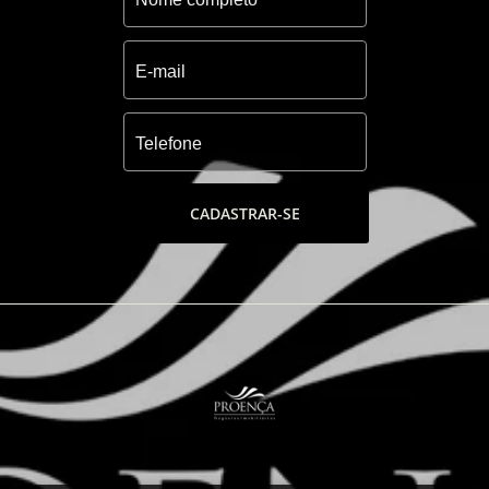
de tênis descoberta, quadra de paddle e
quadra de esportes.
-Barco pirata e playground
-Tenda zen (meditação), fonte de acesso,
Tendas, espaços verde de lazer e descanso.
CADASTRAR-SE