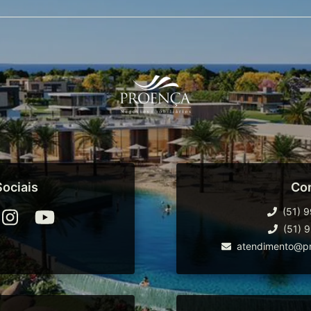
ociais
Co
(51) 
(51) 
atendimento@pr