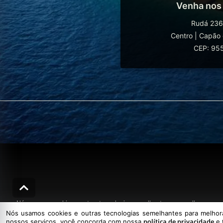
Venha nos
Rudá 236
Centro
|
Capão 
CEP: 95
Nós usamos cookies e outras tecnologias semelhantes para melhorar a sua
Nós usamos cookies e outras tecnologias semelhantes para melhorar
política de privacidade
nossos serviços, você concorda com nossa
e