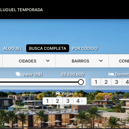
(51) 99600-0039
(51) 99947-2500
ALUGUEL TEMPORADA
ALUGUEL
BUSCA COMPLETA
POR CÓDIGO
CIDADES
BAIRROS
CON
Valor (R$)
29.200.000
Dormit
1
2
3
4
Vagas
1
2
3
4
+