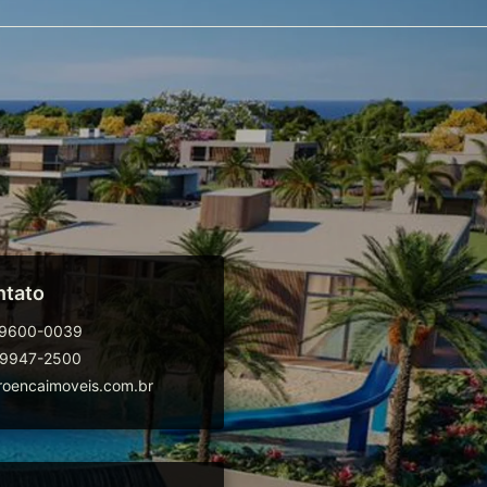
ntato
99600-0039
99947-2500
oencaimoveis.com.br