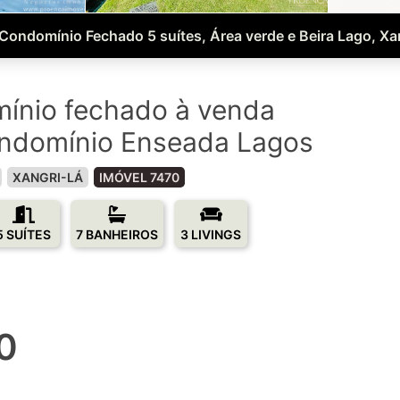
Condomínio Fechado 5 suítes, Área verde e Beira Lago, Xan
ínio fechado à venda
ondomínio Enseada Lagos
XANGRI-LÁ
IMÓVEL 7470
5 SUÍTES
7 BANHEIROS
3 LIVINGS
0