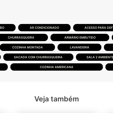
ABO
AR CONDICIONADO
ACESSO PARA DEF
CHURRASQUEIRA
ARMÁRIO EMBUTIDO
COZINHA MONTADA
LAVANDERIA
SACADA COM CHURRASQUEIRA
SALA 2 AMBIENT
COZINHA AMERICANA
Veja também