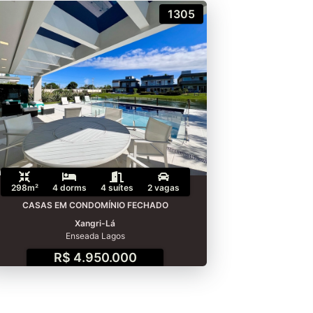
1305
298m²
4 dorms
4 suítes
2 vagas
CASAS EM CONDOMÍNIO FECHADO
Xangri-Lá
Enseada Lagos
R$ 4.950.000