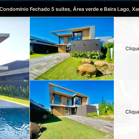
Condomínio Fechado 5 suítes, Área verde e Beira Lago, Xan
Cliqu
Cliqu