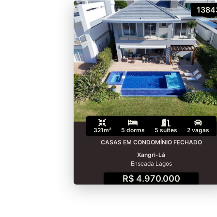
1384
321m²
5 dorms
5 suítes
2 vagas
CASAS EM CONDOMÍNIO FECHADO
Xangri-Lá
Enseada Lagos
R$ 4.970.000