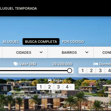
(51) 99600-0039
(51) 99947-2500
ALUGUEL TEMPORADA
ALUGUEL
BUSCA COMPLETA
POR CÓDIGO
CIDADES
BAIRROS
CON
Valor (R$)
29.200.000
Dormit
1
2
3
4
Vagas
1
2
3
4
+