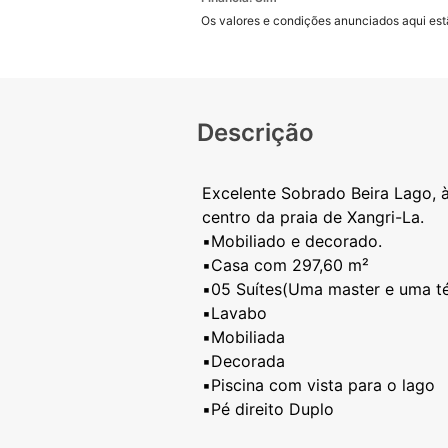
Os valores e condições anunciados aqui estã
Descrição
Excelente Sobrado Beira Lago, 
centro da praia de Xangri-La.
▪️Mobiliado e decorado.
▪️Casa com 297,60 m²
▪️05 Suítes(Uma master e uma t
▪️Lavabo
▪️Mobiliada
▪️Decorada
▪️Piscina com vista para o lago
▪️Pé direito Duplo