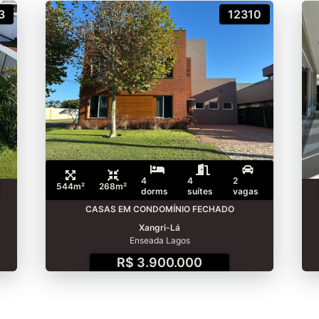
3
12310
4
4
2
544m²
268m²
dorms
suítes
vagas
CASAS EM CONDOMÍNIO FECHADO
Xangri-Lá
Enseada Lagos
R$ 3.900.000