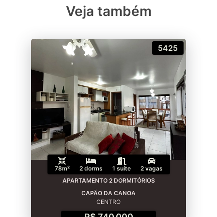
Veja também
5425
78m²
2 dorms
1 suíte
2 vagas
APARTAMENTO 2 DORMITÓRIOS
CAPÃO DA CANOA
CENTRO
R$ 740.000