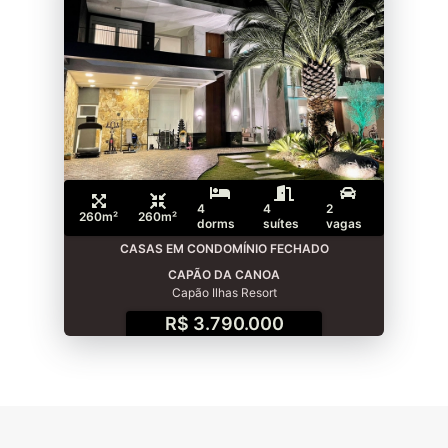
4
4
2
260m²
260m²
dorms
suítes
vagas
CASAS EM CONDOMÍNIO FECHADO
CAPÃO DA CANOA
Capão Ilhas Resort
R$ 3.790.000