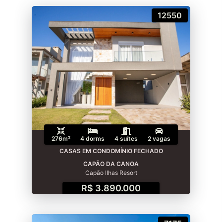
12550
276m²
4 dorms
4 suítes
2 vagas
CASAS EM CONDOMÍNIO FECHADO
CAPÃO DA CANOA
Capão Ilhas Resort
R$ 3.890.000