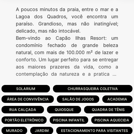
A poucos minutos da praia, entre o mar e a
Lagoa dos Quadros, você encontra um
paraíso. Grandioso, mas não inatingível;
delicado, mas não intocável.
Bem-vindo ao Capão Ilhas Resort: um
condomínio fechado de grande beleza
natural, com mais de 100.000 m² de lazer e
conforto. Um lugar perfeito para se entregar
aos maiores prazeres da vida, como a
contemplação da natureza e a pratica de
esportes.
SOLARIUM
CHURRASQUEIRA COLETIVA
ÁREA DE CONVIVÊNCIA
SALÃO DE JOGOS
ACADEMIA
RUA CALÇADA
QUIOSQUE
QUADRA DE TÊNIS
PORTÃO ELETRÔNICO
PISCINA INFANTIL
PISCINA AQUECIDA
MURADO
JARDIM
ESTACIONAMENTO PARA VISITANTES