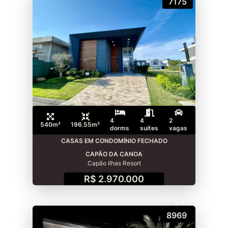
7175
4
4
2
540m²
196.55m²
dorms
suítes
vagas
CASAS EM CONDOMÍNIO FECHADO
CAPÃO DA CANOA
Capão Ilhas Resort
R$ 2.970.000
8969