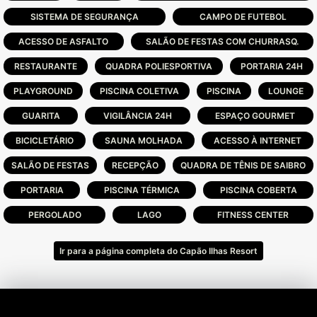
SISTEMA DE SEGURANÇA
CAMPO DE FUTEBOL
ACESSO DE ASFALTO
SALÃO DE FESTAS COM CHURRASQ.
RESTAURANTE
QUADRA POLIESPORTIVA
PORTARIA 24H
PLAYGROUND
PISCINA COLETIVA
PISCINA
LOUNGE
GUARITA
VIGILÂNCIA 24H
ESPAÇO GOURMET
BICICLETÁRIO
SAUNA MOLHADA
ACESSO À INTERNET
SALÃO DE FESTAS
RECEPÇÃO
QUADRA DE TÊNIS DE SAIBRO
PORTARIA
PISCINA TÉRMICA
PISCINA COBERTA
PERGOLADO
LAGO
FITNESS CENTER
Ir para a página completa do Capão Ilhas Resort