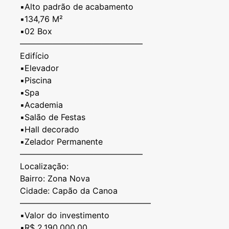
▪️Alto padrão de acabamento
▪️134,76 M²
▪️02 Box
———————————————
Edifício
▪️Elevador
▪️Piscina
▪️Spa
▪️Academia
▪️Salão de Festas
▪️Hall decorado
▪️Zelador Permanente
———————————————
Localização:
Bairro: Zona Nova
Cidade: Capão da Canoa
————————————————
▪️Valor do investimento
▪️R$ 2.190,000,00