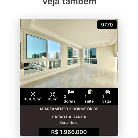
Veja também
9770
3
1
1
134.76m²
95m²
dorms
suíte
vaga
APARTAMENTO 3 DORMITÓRIOS
CAPÃO DA CANOA
Zona Nova
R$ 1.966.000