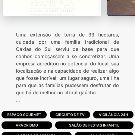
Uma extensão de terra de 33 hectares,
cuidada por uma família tradicional de
Caxias do Sul serviu de base para que
sonhos começassem a se concretizar. Uma
empresa acreditou no potencial do local, sua
localização e na capacidade de realizar algo
que fosse incrível: um lugar seguro, uma ilha
para que as famílias pudessem desfrutar do
que há de melhor no litoral gaúcho.
Foi assim que teve início o Condomínio
Dubai, uma ilha de segurança e conforto no
ESPAÇO GOURMET
CIRCUITO DE TV
VIGILÂNCIA 24H
litoral norte gaúcho. Com 489 lotes, o
ARVORISMO
SALÃO DE FESTAS INFANTIL
empreendimento em plena conformidade