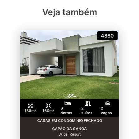
Veja também
4880
3
2
2
188m²
160m²
dorms
suítes
vagas
CASAS EM CONDOMÍNIO FECHADO
CAPÃO DA CANOA
Dubai Resort