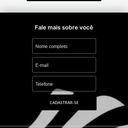
Health center, Lan house, Boliche, Cinema,
Churrasqueiras, espaço gourmet, deck
molhado e loja de conveniência.
-Piscina aquecida com raia e fundo infinito,
Fale mais sobre você
Piscinas frias, fitness, ginastica ao ar livre,
quadra de futebol 5, quadra de futebol 7
gramada, quadra de tênis coberta, quadra
de tênis descoberta, quadra de paddle e
quadra de esportes.
-Barco pirata e playground
-Tenda zen (meditação), fonte de acesso,
Tendas, espaços verde de lazer e descanso.
CADASTRAR-SE