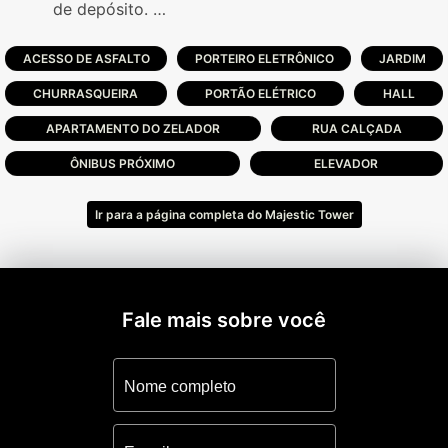
de depósito.
A poucos passos do Mar e de duas belas
praças, o edifício conta com 02 elevadores
ACESSO DE ASFALTO
PORTEIRO ELETRÔNICO
JARDIM
digitais, salão de festas com espaço
CHURRASQUEIRA
PORTÃO ELÉTRICO
HALL
gourmet todo equipado, hall decorado,
zeladoria o ano todo.
APARTAMENTO DO ZELADOR
RUA CALÇADA
ÔNIBUS PRÓXIMO
ELEVADOR
Consulte-nos para maiores informações de
Ir para a página completa do Majestic Tower
imóveis neste condomínio !
Fale mais sobre você