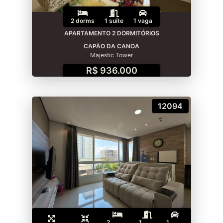
2 dorms
1 suíte
1 vaga
APARTAMENTO 2 DORMITÓRIOS
CAPÃO DA CANOA
Majestic Tower
R$ 936.000
12094
2
1
1