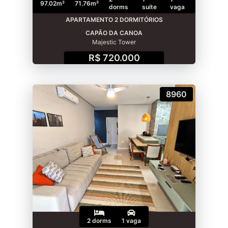
97.02m²
71.76m²
dorms
suíte
vaga
APARTAMENTO 2 DORMITÓRIOS
CAPÃO DA CANOA
Majestic Tower
R$ 720.000
8960
2 dorms
1 vaga