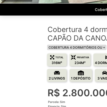
Cobert
Cobertura 4 dorm
CAPÃO DA CANO
COBERTURA 4 DORMITÓRIOS OU +
TOTAL
PRIVATIVA
316M²
234M²
4 DOR
2 LIVINGS
1 DEPÓSITO
3 VA
R$ 2.800.00
Parcela: Sim
Financia: Sim