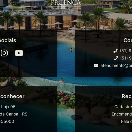
ociais
Co
(51) 
(51) 
atendimento@pr
 conhecer
Rec
 Loja 05
Cadastre
da Canoa
|
RS
Encomende
555000
Fale 