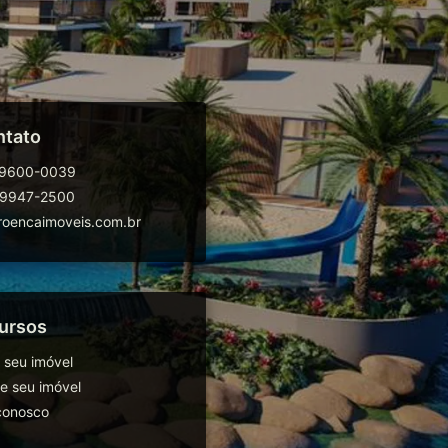
ntato
99600-0039
99947-2500
oencaimoveis.com.br
ursos
 seu imóvel
 seu imóvel
conosco