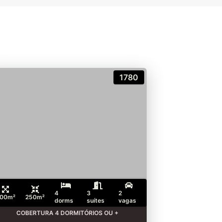
1780
4
3
2
00m²
250m²
dorms
suítes
vagas
COBERTURA 4 DORMITÓRIOS OU +