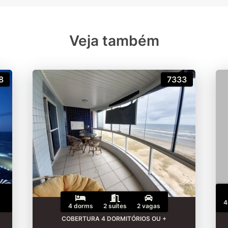
Veja também
8
7333
4
4 dorms
2 suítes
2 vagas
COBERTURA 4 DORMITÓRIOS OU +