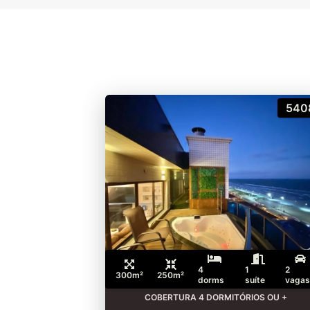
540
4
1
2
300m²
250m²
dorms
suíte
vagas
COBERTURA 4 DORMITÓRIOS OU +