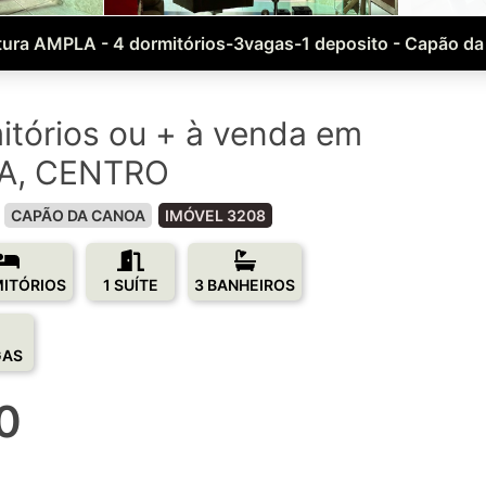
ura AMPLA - 4 dormitórios-3vagas-1 deposito - Capão d
itórios ou + à venda em
A, CENTRO
CAPÃO DA CANOA
IMÓVEL 3208
MITÓRIOS
1 SUÍTE
3 BANHEIROS
GAS
0