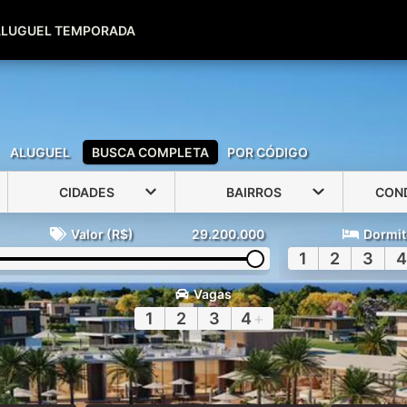
(51) 99600-0039
(51) 99947-2500
ALUGUEL TEMPORADA
ALUGUEL
BUSCA COMPLETA
POR CÓDIGO
CIDADES
BAIRROS
CON
Valor (R$)
29.200.000
Dormit
1
2
3
4
Vagas
1
2
3
4
+