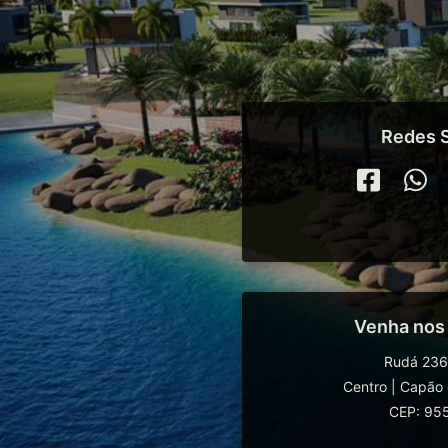
Redes S
Venha nos
Rudá 236
Centro
|
Capão 
CEP: 95