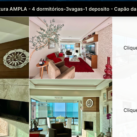
ura AMPLA - 4 dormitórios-3vagas-1 deposito - Capão d
Cliqu
Cliqu