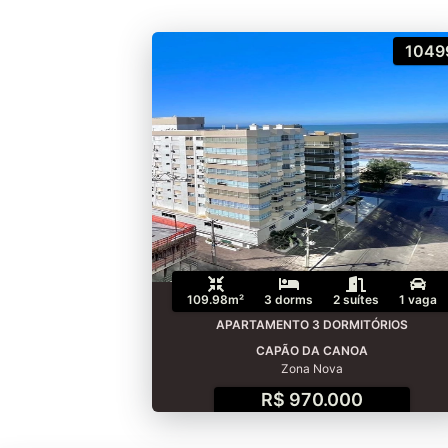
1049
109.98m²
3 dorms
2 suítes
1 vaga
APARTAMENTO 3 DORMITÓRIOS
CAPÃO DA CANOA
Zona Nova
R$ 970.000