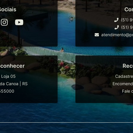
ociais
Co
(51) 
(51) 
atendimento@pr
 conhecer
Rec
 Loja 05
Cadastre
da Canoa
|
RS
Encomende
555000
Fale 