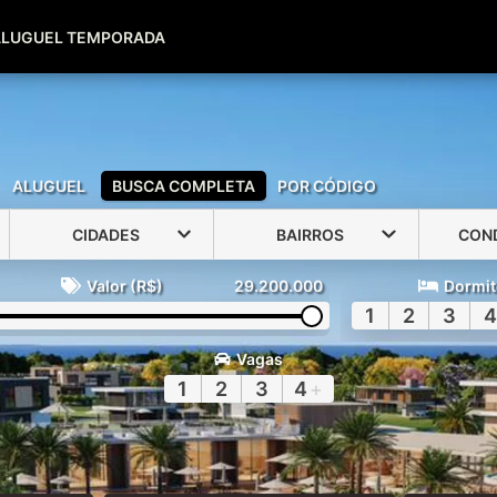
(51) 99600-0039
(51) 99947-2500
ALUGUEL TEMPORADA
ALUGUEL
BUSCA COMPLETA
POR CÓDIGO
CIDADES
BAIRROS
CON
Valor (R$)
29.200.000
Dormit
1
2
3
4
Vagas
1
2
3
4
+