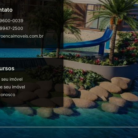
ntato
99600-0039
99947-2500
oencaimoveis.com.br
ursos
 seu imóvel
 seu imóvel
conosco