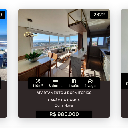
9
2822
1
110m²
3 dorms
1 suíte
1 vaga
APARTAMENTO 3 DORMITÓRIOS
CAPÃO DA CANOA
Zona Nova
R$ 980.000