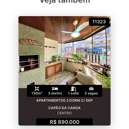
11323
130m²
3 dorms
1 suíte
2 vagas
APARTAMENTOS 3 DORM C/ DEP
CAPÃO DA CANOA
CENTRO
R$ 890.000