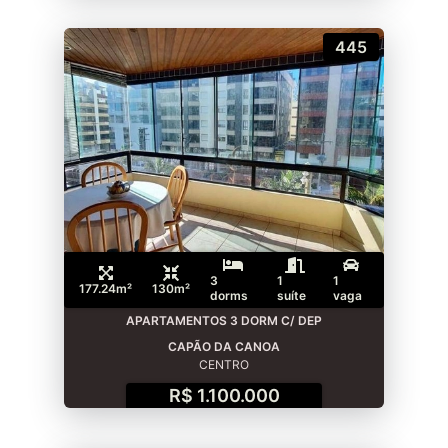
445
3
1
1
177.24m²
130m²
dorms
suíte
vaga
APARTAMENTOS 3 DORM C/ DEP
CAPÃO DA CANOA
CENTRO
R$ 1.100.000