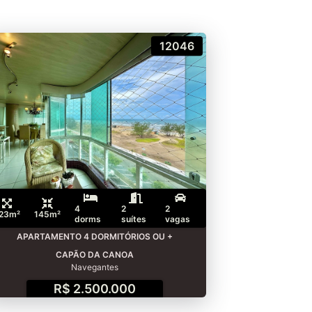
12046
4
2
2
23m²
145m²
dorms
suítes
vagas
APARTAMENTO 4 DORMITÓRIOS OU +
CAPÃO DA CANOA
Navegantes
R$ 2.500.000