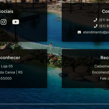
ociais
Co
(51) 
(51) 
atendimento@pr
 conhecer
Rec
 Loja 05
Cadastre
da Canoa
|
RS
Encomende
555000
Fale 