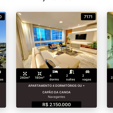
0
7171
4
2
2
240m²
180m²
2
as
dorms
suítes
vagas
APARTAMENTO 4 DORMITÓRIOS OU +
CAPÃO DA CANOA
Navegantes
R$ 2.150.000