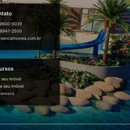
ntato
99600-0039
99947-2500
oencaimoveis.com.br
ursos
 seu imóvel
 seu imóvel
conosco