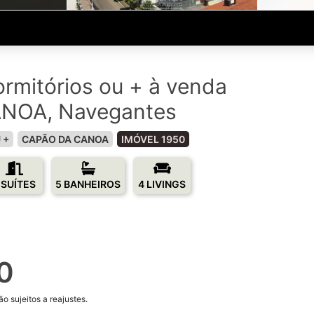
rmitórios ou + à venda
NOA, Navegantes
 +
CAPÃO DA CANOA
IMÓVEL 1950
 SUÍTES
5 BANHEIROS
4 LIVINGS
0
o sujeitos a reajustes.