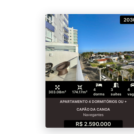
203
4
3
4
303.08m²
174.17m²
dorms
suítes
vag
APARTAMENTO 4 DORMITÓRIOS OU +
CAPÃO DA CANOA
Navegantes
R$ 2.590.000