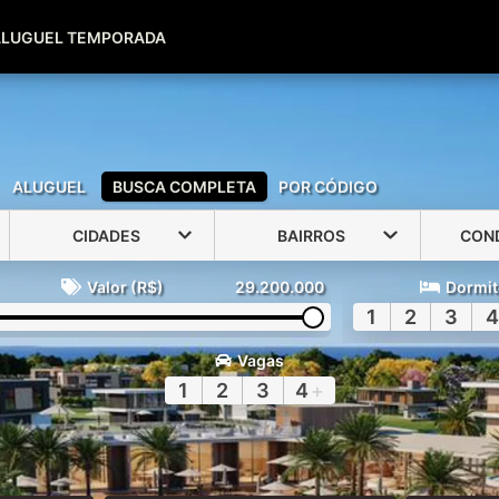
(51) 99600-0039
(51) 99947-2500
ALUGUEL TEMPORADA
ALUGUEL
BUSCA COMPLETA
POR CÓDIGO
CIDADES
BAIRROS
CON
Valor (R$)
29.200.000
Dormit
1
2
3
4
Vagas
1
2
3
4
+