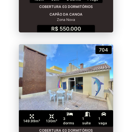
COBERTURA 03 DORMITÓRIOS
CAPÃO DA CANOA
Zona Nova
R$ 550.000
704
3
1
1
149.99m²
130m²
dorms
suíte
vaga
COBERTURA 03 DORMITÓRIOS