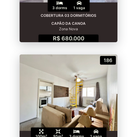
3 dorms
1 vaga
COBERTURA 03 DORMITÓRIOS
CAPÃO DA CANOA
Zona Nova
R$ 680.000
186
100m²
95m²
3 dorms
1 vaga