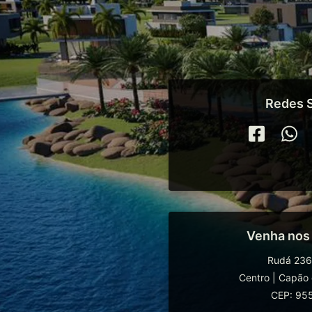
Redes S
Venha nos
Rudá 236
Centro
|
Capão 
CEP: 95