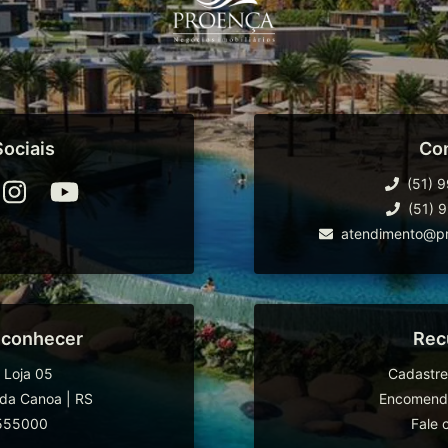
ociais
Co
(51) 
(51) 
atendimento@pr
 conhecer
Rec
 Loja 05
Cadastre
da Canoa
|
RS
Encomende
555000
Fale 