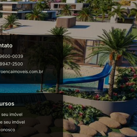
ntato
99600-0039
99947-2500
oencaimoveis.com.br
ursos
 seu imóvel
 seu imóvel
conosco