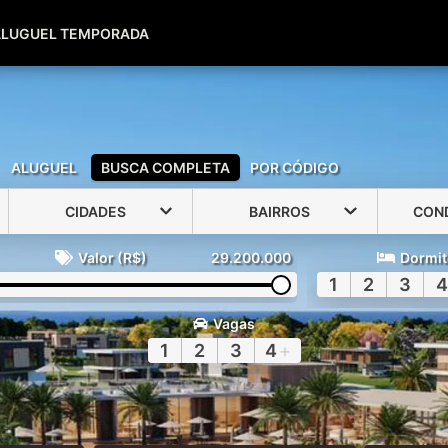
(51) 99600-0039
(51) 99947-2500
ALUGUEL TEMPORADA
ALUGUEL
BUSCA COMPLETA
POR CÓDIGO
CIDADES
BAIRROS
CON
Valor (R$)
29.200.000
Dormit
1
2
3
4
Vagas
1
2
3
4
+