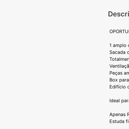
Descr
OPORTU
1 amplo 
Sacada c
Totalmen
Ventilaç
Peças am
Box para
Edifício
Ideal pa
Apenas 