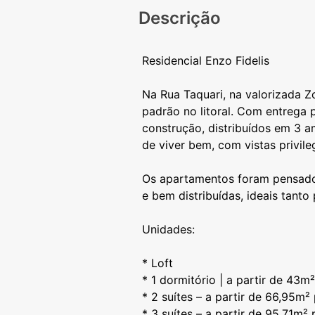
Descrição
Residencial Enzo Fidelis
Na Rua Taquari, na valorizada Z
padrão no litoral. Com entrega
construção, distribuídos em 3 a
de viver bem, com vistas privile
Os apartamentos foram pensados
e bem distribuídas, ideais tant
Unidades:
* Loft
* 1 dormitório | a partir de 43m²
* 2 suítes – a partir de 66,95m² 
* 3 suítes – a partir de 95,71m² 