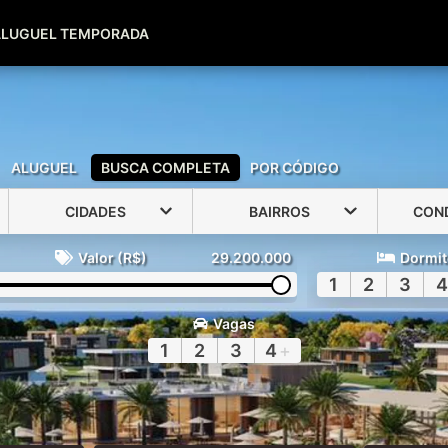
(51) 99600-0039
(51) 99947-2500
ALUGUEL TEMPORADA
ALUGUEL
BUSCA COMPLETA
POR CÓDIGO
CIDADES
BAIRROS
CON
Valor (R$)
29.200.000
Dormit
1
2
3
4
Vagas
1
2
3
4
+