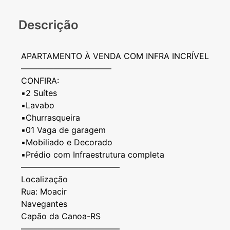
Descrição
APARTAMENTO À VENDA COM INFRA INCRÍVEL
———————————
CONFIRA:
▪️2 Suítes
▪️Lavabo
▪️Churrasqueira
▪️01 Vaga de garagem
▪️Mobiliado e Decorado
▪️Prédio com Infraestrutura completa
————————————
Localização
Rua: Moacir
Navegantes
Capão da Canoa-RS
————————————