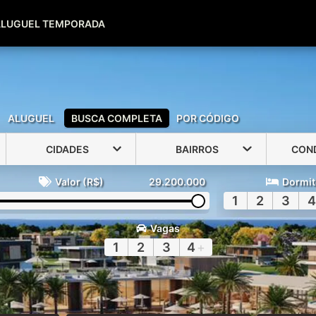
(51) 99600-0039
(51) 99947-2500
ALUGUEL TEMPORADA
ALUGUEL
BUSCA COMPLETA
POR CÓDIGO
CIDADES
BAIRROS
CON
Valor (R$)
29.200.000
Dormit
1
2
3
4
Vagas
1
2
3
4
+