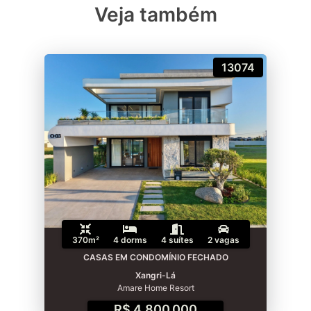
Veja também
13074
370m²
4 dorms
4 suítes
2 vagas
CASAS EM CONDOMÍNIO FECHADO
Xangri-Lá
Amare Home Resort
R$ 4.800.000