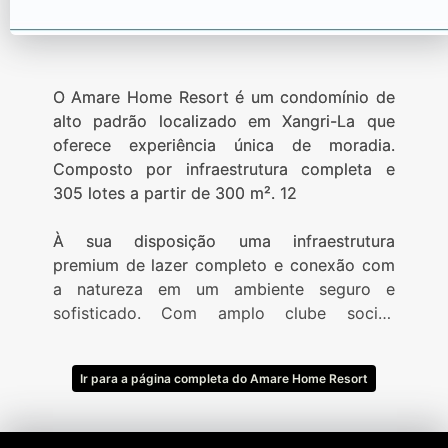
O Amare Home Resort é um condomínio de
alto padrão localizado em Xangri-La que
oferece experiência única de moradia.
Composto por infraestrutura completa e
305 lotes a partir de 300 m². 12
À sua disposição uma infraestrutura
premium de lazer completo e conexão com
a natureza em um ambiente seguro e
sofisticado. Com amplo clube social,
complexo esportivo e paradouro de apoio
na Beira-Mar.
Ir para a página completa do Amare Home Resort
- Clube social
- Piscinas externas adulto e infantil
- Piscina térmica com raia de 25 metros