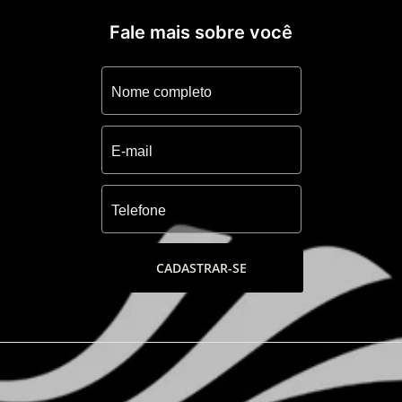
- Piscina térmica infantil
- Lounge com bar
Fale mais sobre você
- Paradouro à Beira-Mar com bar
- Salão de festas com lounge externo
- Terraço com espaço gourmet
- Brinquedoteca
- Sala de jogos
- Pórtico com acesso monitorado
- Conveniência 24 horas
- Academia
- Salão de beleza
- Sala de coworking
- Sala de massagem
CADASTRAR-SE
- Pomar e horta
- Praça
- Espaço Pet
- Playgrounds
- Parrilla
- 02 quadras de tenis coberta