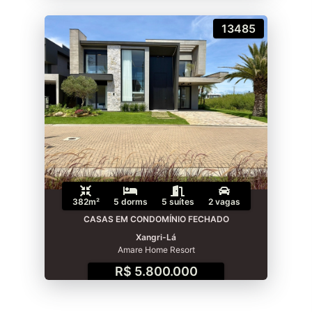
13485
382m²
5 dorms
5 suítes
2 vagas
CASAS EM CONDOMÍNIO FECHADO
Xangri-Lá
Amare Home Resort
R$ 5.800.000