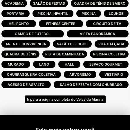
dispõe ainda de 90 garagens para barcos e
ACADEMIA
SALÃO DE FESTAS
QUADRA DE TÊNIS DE SAIBRO
um clube náutico localizado em uma das
PORTARIA
marinas. As vias aquáticas do projeto,
PISCINA INFANTIL
PISCINA
LOUNGE
formadas por canais e marinas, percorrem
HELIPONTO
FITNESS CENTER
CIRCUITO DE TV
3284 m2 do condomínio.
CAMPO DE FUTEBOL
VISTA PANORÂMICA
ÁREA DE CONVIVÊNCIA
SALÃO DE JOGOS
RUA CALÇADA
QUADRA DE TÊNIS
PISTA DE CAMINHADA
PISCINA COLETIVA
MURADO
LAGO
HALL
ESPAÇO GOURMET
CHURRASQUEIRA COLETIVA
ARVORISMO
VESTIÁRIO
ACESSO DE ASFALTO
SALÃO DE FESTAS COM CHURRASQ.
Ir para a página completa do Velas da Marina