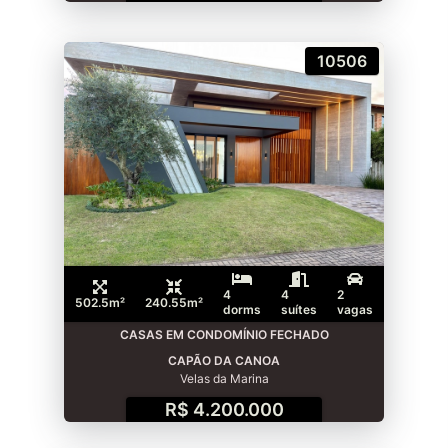
10506
4
4
2
502.5m²
240.55m²
dorms
suítes
vagas
CASAS EM CONDOMÍNIO FECHADO
CAPÃO DA CANOA
Velas da Marina
R$ 4.200.000