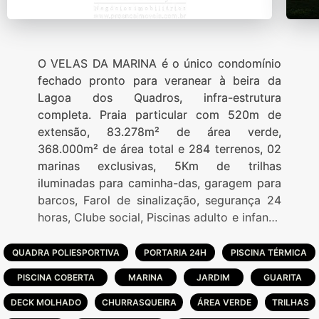
O VELAS DA MARINA é o único condomínio
fechado pronto para veranear à beira da
Lagoa dos Quadros, infra-estrutura
completa. Praia particular com 520m de
extensão, 83.278m² de área verde,
368.000m² de área total e 284 terrenos, 02
marinas exclusivas, 5Km de trilhas
iluminadas para caminha-das, garagem para
barcos, Farol de sinalização, segurança 24
horas, Clube social, Piscinas adulto e infantil,
Piscina térmica, rampa aquática, sala de
fitness montada, quadras de tênis,
QUADRA POLIESPORTIVA
PORTARIA 24H
PISCINA TÉRMICA
poliesportivas e futebol society. Projeto
PISCINA COBERTA
MARINA
JARDIM
GUARITA
conta com 2 marinas interligadas por um
canal à Lagoa dos Quadros. O condomínio
DECK MOLHADO
CHURRASQUEIRA
ÁREA VERDE
TRILHAS