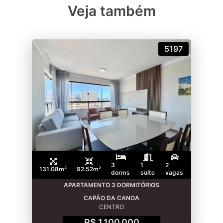
Veja também
5197
3
1
2
131.08m²
92.52m²
dorms
suíte
vagas
APARTAMENTO 3 DORMITÓRIOS
CAPÃO DA CANOA
CENTRO
R$ 1.100.000