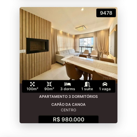
9478
100m²
90m²
3 dorms
1 suíte
1 vaga
APARTAMENTO 3 DORMITÓRIOS
CAPÃO DA CANOA
CENTRO
R$ 980.000