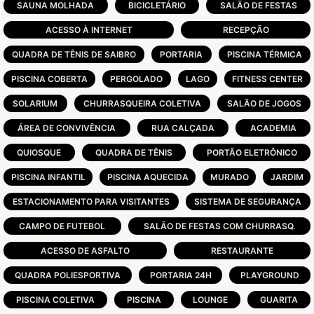
SAUNA MOLHADA
BICICLETÁRIO
SALÃO DE FESTAS
ACESSO À INTERNET
RECEPÇÃO
QUADRA DE TÊNIS DE SAIBRO
PORTARIA
PISCINA TÉRMICA
PISCINA COBERTA
PERGOLADO
LAGO
FITNESS CENTER
SOLARIUM
CHURRASQUEIRA COLETIVA
SALÃO DE JOGOS
ÁREA DE CONVIVÊNCIA
RUA CALÇADA
ACADEMIA
QUIOSQUE
QUADRA DE TÊNIS
PORTÃO ELETRÔNICO
PISCINA INFANTIL
PISCINA AQUECIDA
MURADO
JARDIM
ESTACIONAMENTO PARA VISITANTES
SISTEMA DE SEGURANÇA
CAMPO DE FUTEBOL
SALÃO DE FESTAS COM CHURRASQ.
ACESSO DE ASFALTO
RESTAURANTE
QUADRA POLIESPORTIVA
PORTARIA 24H
PLAYGROUND
PISCINA COLETIVA
PISCINA
LOUNGE
GUARITA