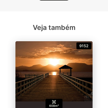
Veja também
9152
608m²