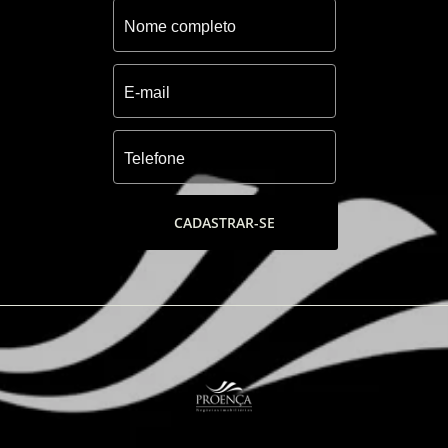
- Salão de festas com lounge externo
- Terraço com espaço gourmet
- Brinquedoteca
- Sala de jogos
- Pórtico com acesso monitorado
- Conveniência 24 horas
- Academia
- Salão de beleza
- Sala de coworking
- Sala de massagem
CADASTRAR-SE
- Pomar e horta
- Praça
- Espaço Pet
- Playgrounds
- Parrilla
- 02 quadras de tenis coberta
- 02 quadras de beach tennis
- Quadra de beach tennis coberta
- Campo de futebol