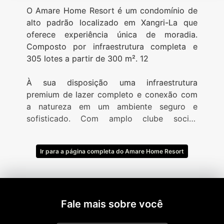
O Amare Home Resort é um condomínio de
alto padrão localizado em Xangri-La que
oferece experiência única de moradia.
Composto por infraestrutura completa e
305 lotes a partir de 300 m². 12
À sua disposição uma infraestrutura
premium de lazer completo e conexão com
a natureza em um ambiente seguro e
sofisticado. Com amplo clube social,
complexo esportivo e paradouro de apoio
na Beira-Mar.
Ir para a página completa do Amare Home Resort
- Clube social
- Piscinas externas adulto e infantil
- Piscina térmica com raia de 25 metros
- Piscina térmica infantil
- Lounge com bar
Fale mais sobre você
- Paradouro à Beira-Mar com bar