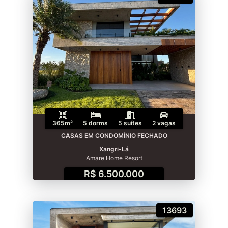
365m²
5 dorms
5 suítes
2 vagas
CASAS EM CONDOMÍNIO FECHADO
Xangri-Lá
Amare Home Resort
R$ 6.500.000
13693