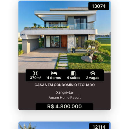
13074
370m²
4 dorms
4 suítes
2 vagas
CASAS EM CONDOMÍNIO FECHADO
Xangri-Lá
Amare Home Resort
R$ 4.800.000
12114