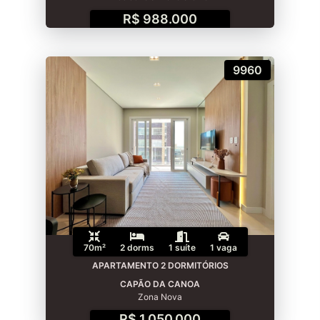
R$ 988.000
9960
70m²
2 dorms
1 suíte
1 vaga
APARTAMENTO 2 DORMITÓRIOS
CAPÃO DA CANOA
Zona Nova
R$ 1.050.000