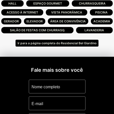
alta qualidade, perfeitamente localizado em
HALL
ESPAÇO GOURMET
CHURRASQUEIRA
uma cidade litorânea.
ACESSO À INTERNET
VISTA PANORÂMICA
PISCINA
GERADOR
Área de lazer completa no Rooftop: FIRE
ELEVADOR
ÁREA DE CONVIVÊNCIA
ACADEMIA
SPACE, GOURMET1, GOURMET2, ACADEMIA
SALÃO DE FESTAS COM CHURRASQ.
LAVANDERIA
SOLARIUM, TERRAÇO, ESPAÇO DO
CHIMARRÃO.
Ir para a página completa do Residencial Bel Giardino
Cada família tem um tamanho, um estilo de
vida e uma necessidade.
O Bel Giardino tem opções para todos.
Fale mais sobre você
Escolha a opção de apartamento que mais
combina com você e sua família e venha
viver com muito conforto e praticidade, na
melhor localização de Capão da Canoa.
Apartamentos com 2 e 3 dormitórios com
acabamentos de alto padrão, churrasqueira,
amplos livings e muito espaço para ser feliz.