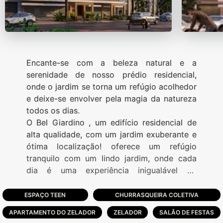
Encante-se com a beleza natural e a
serenidade de nosso prédio residencial,
onde o jardim se torna um refúgio acolhedor
e deixe-se envolver pela magia da natureza
todos os dias.
O Bel Giardino , um edifício residencial de
alta qualidade, com um jardim exuberante e
ótima localização! oferece um refúgio
tranquilo com um lindo jardim, onde cada
dia é uma experiência inigualável de
serenidade, conforto e contato com a
natureza. Desperte seus sentidos e viva a
ESPAÇO TEEN
CHURRASQUEIRA COLETIVA
vida dos seus sonhos em nosso prédio
APARTAMENTO DO ZELADOR
ZELADOR
SALÃO DE FESTAS
residencial de