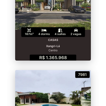
167m²
4 dorms
4 suítes
2 vagas
CASAS
Xangri-Lá
Centro
R$ 1.365.968
7981