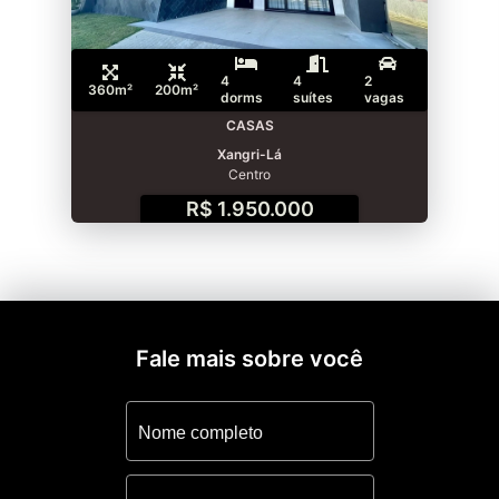
4
4
2
360m²
200m²
dorms
suítes
vagas
CASAS
Xangri-Lá
Centro
R$ 1.950.000
Fale mais sobre você