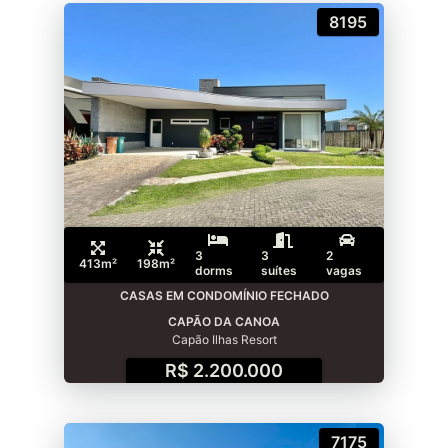
8195
3
3
2
413m²
198m²
dorms
suítes
vagas
CASAS EM CONDOMÍNIO FECHADO
CAPÃO DA CANOA
Capão Ilhas Resort
R$ 2.200.000
7175