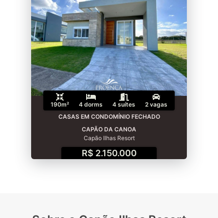
190m²
4 dorms
4 suítes
2 vagas
CASAS EM CONDOMÍNIO FECHADO
CAPÃO DA CANOA
Capão Ilhas Resort
R$ 2.150.000