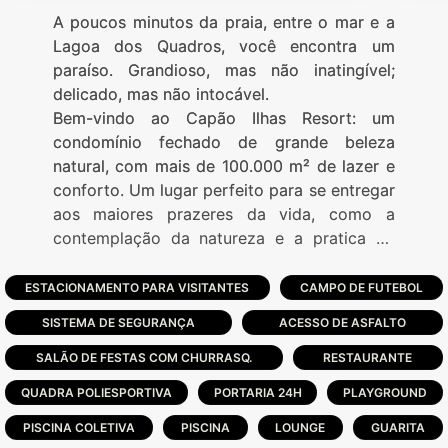
A poucos minutos da praia, entre o mar e a
Lagoa dos Quadros, você encontra um
paraíso. Grandioso, mas não inatingível;
delicado, mas não intocável.
Bem-vindo ao Capão Ilhas Resort: um
condomínio fechado de grande beleza
natural, com mais de 100.000 m² de lazer e
conforto. Um lugar perfeito para se entregar
aos maiores prazeres da vida, como a
contemplação da natureza e a pratica de
esportes.
ESTACIONAMENTO PARA VISITANTES
CAMPO DE FUTEBOL
SISTEMA DE SEGURANÇA
ACESSO DE ASFALTO
SALÃO DE FESTAS COM CHURRASQ.
RESTAURANTE
QUADRA POLIESPORTIVA
PORTARIA 24H
PLAYGROUND
PISCINA COLETIVA
PISCINA
LOUNGE
GUARITA