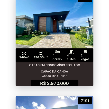
4
4
2
540m²
196.55m²
dorms
suítes
vagas
CASAS EM CONDOMÍNIO FECHADO
CAPÃO DA CANOA
Capão Ilhas Resort
R$ 2.970.000
7191