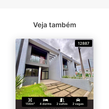
Veja também
12887
156m²
4 dorms
2 suítes
2 vagas