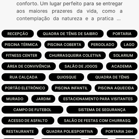
conforto. Um lugar perfeito para se entregar
aos maiores prazeres da vida, como a
contemplação da natureza e a pratica de
esportes.
RECEPÇÃO
QUADRA DE TÊNIS DE SAIBRO
PORTARIA
PISCINA TÉRMICA
PISCINA COBERTA
PERGOLADO
LAGO
FITNESS CENTER
CHURRASQUEIRA COLETIVA
SOLARIUM
ÁREA DE CONVIVÊNCIA
SALÃO DE JOGOS
ACADEMIA
RUA CALÇADA
QUIOSQUE
QUADRA DE TÊNIS
PORTÃO ELETRÔNICO
PISCINA INFANTIL
PISCINA AQUECIDA
MURADO
JARDIM
ESTACIONAMENTO PARA VISITANTES
CAMPO DE FUTEBOL
SISTEMA DE SEGURANÇA
ACESSO DE ASFALTO
SALÃO DE FESTAS COM CHURRASQ.
RESTAURANTE
QUADRA POLIESPORTIVA
PORTARIA 24H