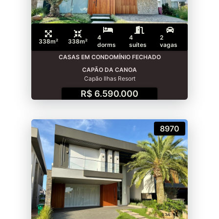
4
4
2
338m²
338m²
dorms
suítes
vagas
CASAS EM CONDOMÍNIO FECHADO
CAPÃO DA CANOA
Capão Ilhas Resort
R$ 6.590.000
8970