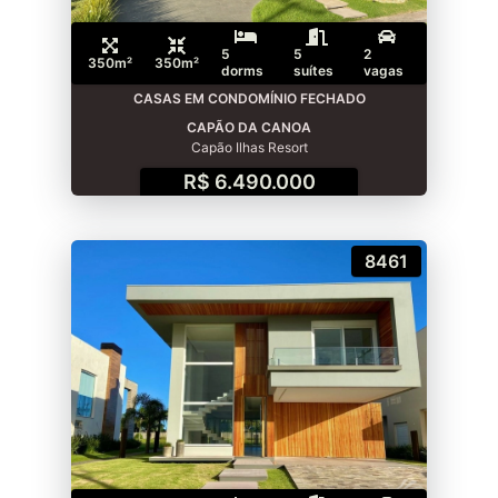
5
5
2
350m²
350m²
dorms
suítes
vagas
CASAS EM CONDOMÍNIO FECHADO
CAPÃO DA CANOA
Capão Ilhas Resort
R$ 6.490.000
8461