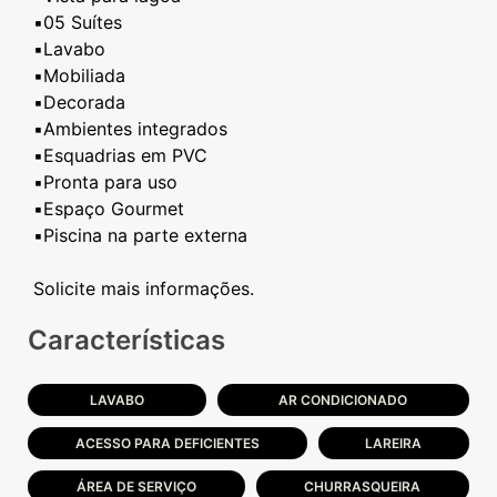
▪️05 Suítes
▪️Lavabo
▪️Mobiliada
▪️Decorada
▪️Ambientes integrados
▪️Esquadrias em PVC
▪️Pronta para uso
▪️Espaço Gourmet
▪️Piscina na parte externa
Características
LAVABO
AR CONDICIONADO
ACESSO PARA DEFICIENTES
LAREIRA
ÁREA DE SERVIÇO
CHURRASQUEIRA