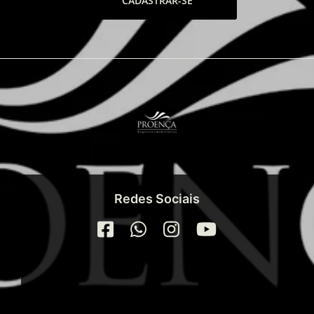
CADASTRAR-SE
que conta com um quiosque, chuveiros e um
depósito de cadeiras e itens de praia.
O Zen Concept Resort é um
empreendimento completo que oferece
conforto, segurança e bem-estar, em um
ambiente que une a natureza e o alto
padrão, com cuidados em cada detalhe para
proporcionar uma experiência única e
inesquecível aos seus moradores.
Redes Sociais