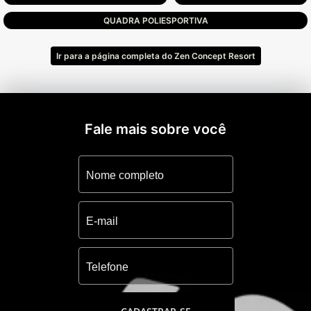
QUADRA POLIESPORTIVA
O complexo esportivo oferece diversas
opções de atividades para os moradores,
Ir para a página completa do Zen Concept Resort
como o sports lounge, uma quadra de tênis
descoberta com piso rápido, uma quadra de
tênis coberta com piso saibro, uma quadra
de futebol 7, uma quadra de futebol 5 e duas
Fale mais sobre você
quadras de beach tennis.
O estilo Zen do empreendimento é
percebido no paisagismo inspirado na flora
tropical brasileira, na estreita relação dos
terrenos com o lago e na possibilidade de
implantação de decks padronizados nos
terrenos beira lago.
A Casa Zen é uma estrutura de apoio junto
ao mar para uso exclusivo dos condôminos,