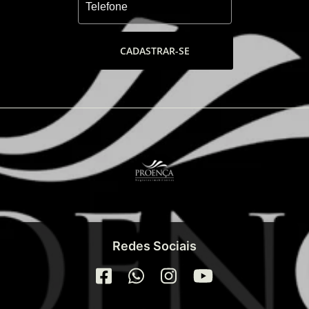
Portão eletrônico, Zelador,
Sauna, Piscina coletiva,
Canil, Piscina adulto e infantil,
CADASTRAR-SE
Piscina aquecida, Churrasqueira coletiva,
Elevador,
Hall decorado c/ pé direito duplo Espaço
gourmet,
Gerador de emergência, Espaço kids
Churrasqueira Gás central
Salão(ões) Festas Espera Água Quente
Espera Ar Condicionado Hidrômetro
individual
Rooftop de lazer Elevadores Social e
Serviço
Esquadrias de PVC Espera TV a Cabo
Redes Sociais
Espera de internet Espaço PET
Fachada 100% pastilhas Rebaixo em gesso
Piso em porcelanato Sensor de presença
Lava pés p/ banhistas Solarium