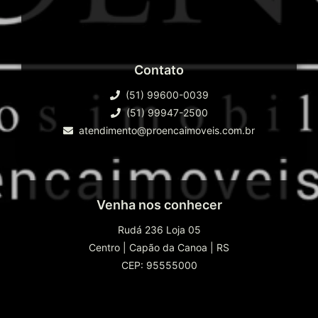
Terraço
PROENÇA NEGÓCIOS IMOBILIÁRIOS
especialista em IMÓVEIS no litoral RS.
Contato
(51) 99600-0039
(51) 99947-2500
atendimento@proencaimoveis.com.br
Venha nos conhecer
Rudá 236 Loja 05
Centro
|
Capão da Canoa
|
RS
CEP: 95555000