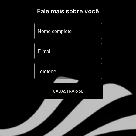
- Piscina térmica infantil
- Lounge com bar
Fale mais sobre você
- Paradouro à Beira-Mar com bar
- Salão de festas com lounge externo
- Terraço com espaço gourmet
- Brinquedoteca
- Sala de jogos
- Pórtico com acesso monitorado
- Conveniência 24 horas
- Academia
- Salão de beleza
- Sala de coworking
- Sala de massagem
CADASTRAR-SE
- Pomar e horta
- Praça
- Espaço Pet
- Playgrounds
- Parrilla
- 02 quadras de tenis coberta