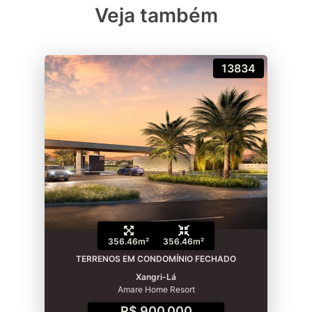
Veja também
13834
356.46m²
356.46m²
TERRENOS EM CONDOMÍNIO FECHADO
Xangri-Lá
Amare Home Resort
R$ 900.000