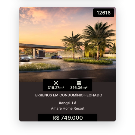
12616
316.27m²
316.36m²
TERRENOS EM CONDOMÍNIO FECHADO
Xangri-Lá
Amare Home Resort
R$ 749.000