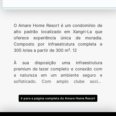
O Amare Home Resort é um condomínio de
alto padrão localizado em Xangri-La que
oferece experiência única de moradia.
Composto por infraestrutura completa e
305 lotes a partir de 300 m². 12
À sua disposição uma infraestrutura
premium de lazer completo e conexão com
a natureza em um ambiente seguro e
sofisticado. Com amplo clube social,
complexo esportivo e paradouro de apoio
na Beira-Mar.
Ir para a página completa do Amare Home Resort
- Clube social
- Piscinas externas adulto e infantil
- Piscina térmica com raia de 25 metros