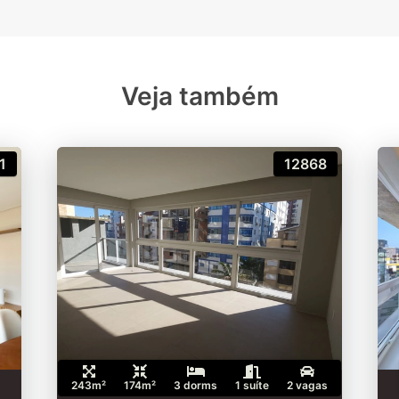
Veja também
1
12868
243m²
174m²
3 dorms
1 suíte
2 vagas