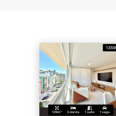
1359
129m²
3 dorms
1 suíte
1 vaga