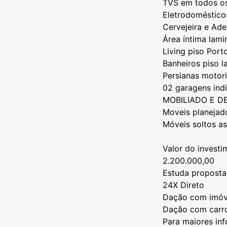
TVS em todos os 
Eletrodoméstic
Cervejeira e Ad
Área íntima lam
Living piso Porto
Banheiros piso la
Persianas motor
⁠02 garagens indi
⁠MOBILIADO E 
Moveis planejad
Móveis soltos as
Valor do investi
2.200.000,00
⁠Estuda proposta
⁠24X Direto
⁠Dação com imóv
⁠Dação com carr