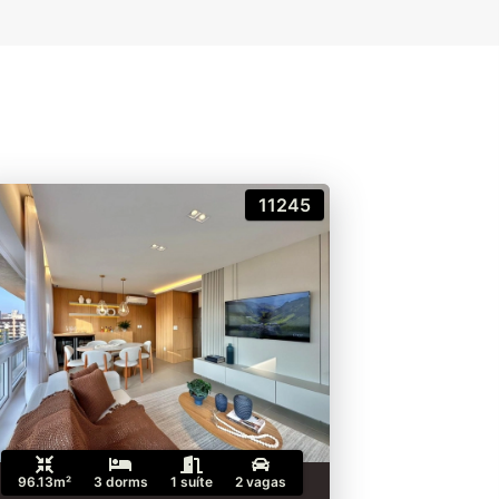
11245
96.13m²
3 dorms
1 suíte
2 vagas