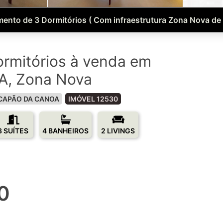
ento de 3 Dormitórios ( Com infraestrutura Zona Nova de
rmitórios à venda em
, Zona Nova
CAPÃO DA CANOA
IMÓVEL 12530
3 SUÍTES
4 BANHEIROS
2 LIVINGS
0