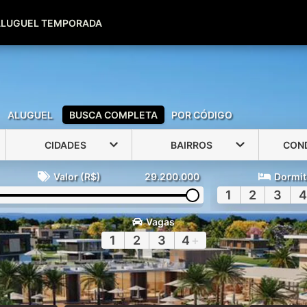
(51) 99600-0039
(51) 99947-2500
ALUGUEL TEMPORADA
ALUGUEL
BUSCA COMPLETA
POR CÓDIGO
CIDADES
BAIRROS
CON
Valor (R$)
29.200.000
Dormit
1
2
3
4
Vagas
1
2
3
4
+