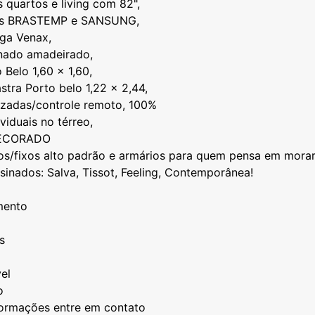
quartos e living com 82",
os BRASTEMP e SANSUNG,
ega Venax,
inado amadeirado,
 Belo 1,60 x 1,60,
stra Porto belo 1,22 x 2,44,
izadas/controle remoto, 100%
viduais no térreo,
DECORADO
os/fixos alto padrão e armários para quem pensa em morar 
sinados: Salva, Tissot, Feeling, Contemporânea!
mento
s
el
o