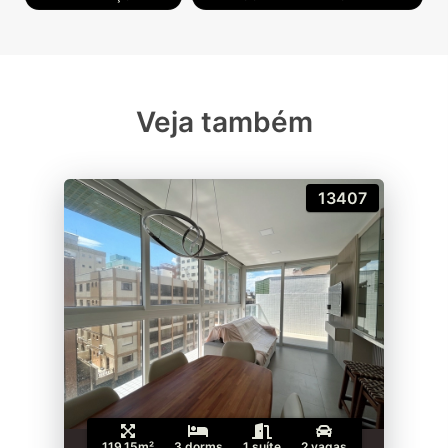
Veja também
13407
119.15m²
3 dorms
1 suíte
2 vagas