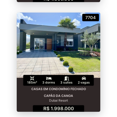
7704
185m²
3 dorms
3 suítes
2 vagas
CASAS EM CONDOMÍNIO FECHADO
CAPÃO DA CANOA
Dubai Resort
R$ 1.998.000