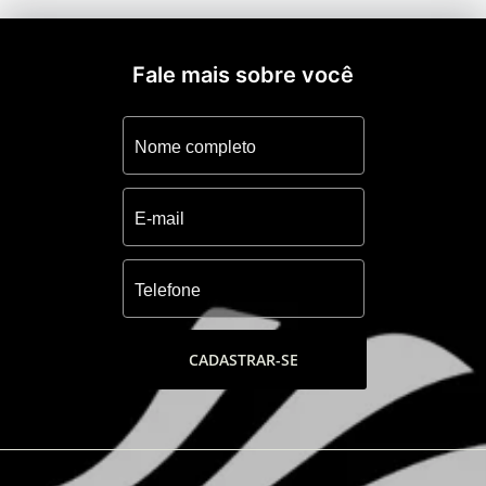
Health center, Lan house, Boliche, Cinema,
Churrasqueiras, espaço gourmet, deck
molhado e loja de conveniência.
Fale mais sobre você
-Piscina aquecida com raia e fundo infinito,
Piscinas frias, fitness, ginastica ao ar livre,
quadra de futebol 5, quadra de futebol 7
gramada, quadra de tênis coberta, quadra
de tênis descoberta, quadra de paddle e
quadra de esportes.
-Barco pirata e playground
-Tenda zen (meditação), fonte de acesso,
Tendas, espaços verde de lazer e descanso.
CADASTRAR-SE