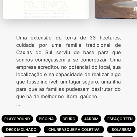
Uma extensão de terra de 33 hectares,
cuidada por uma família tradicional de
Caxias do Sul serviu de base para que
sonhos começassem a se concretizar. Uma
empresa acreditou no potencial do local, sua
localização e na capacidade de realizar algo
que fosse incrível: um lugar seguro, uma ilha
para que as famílias pudessem desfrutar do
que há de melhor no litoral gaúcho.
Foi assim que teve início o Condomínio
Dubai, uma ilha de segurança e conforto no
PLAYGROUND
PISCINA
OFURÔ
JARDIM
ESPAÇO TEEN
litoral norte gaúcho. Com 489 lotes, o
DECK MOLHADO
CHURRASQUEIRA COLETIVA
SOLARIUM
empreendimento em plena conformidade