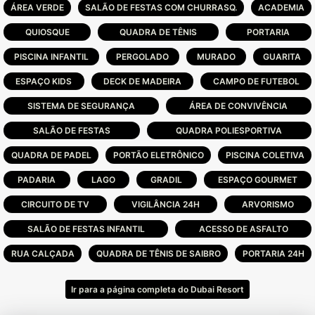
com a legislação ambiental e
ÁREA VERDE
SALÃO DE FESTAS COM CHURRASQ.
ACADEMIA
sustentabilidade é um porto seguro para os
QUIOSQUE
QUADRA DE TÊNIS
PORTARIA
condôminos desfrutarem de suas áreas
PISCINA INFANTIL
comuns e da convivência com pessoas de
PERGOLADO
MURADO
GUARITA
bem.
ESPAÇO KIDS
DECK DE MADEIRA
CAMPO DE FUTEBOL
SISTEMA DE SEGURANÇA
ÁREA DE CONVIVÊNCIA
Infra Estrutura:
SALÃO DE FESTAS
QUADRA POLIESPORTIVA
QUADRA DE PADEL
PORTÃO ELETRÔNICO
PISCINA COLETIVA
Com isso, foi concebido o local ideal para
que as famílias aproveitem da infraestrutura
PADARIA
LAGO
GRADIL
ESPAÇO GOURMET
com total segurança e conforto e que
CIRCUITO DE TV
VIGILÂNCIA 24H
ARVORISMO
possam, em todos os meses do ano, serem
felizes.
SALÃO DE FESTAS INFANTIL
ACESSO DE ASFALTO
RUA CALÇADA
QUADRA DE TÊNIS DE SAIBRO
PORTARIA 24H
Palm pool, quadra de futebol de areia,
quadra de vôlei de praia, espelho d'água
Ir para a página completa do Dubai Resort
cascata, espaço Luau e quadra de bocha;
-Music Hall, sala de jogos, salão de festas,