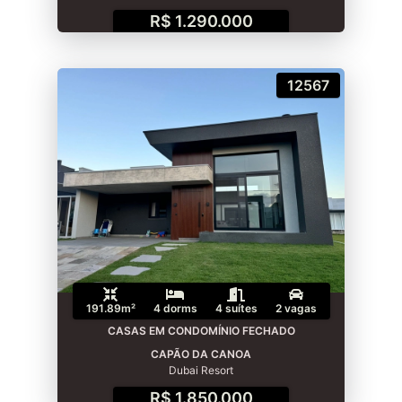
R$ 1.290.000
12567
191.89m²
4 dorms
4 suítes
2 vagas
CASAS EM CONDOMÍNIO FECHADO
CAPÃO DA CANOA
Dubai Resort
R$ 1.850.000