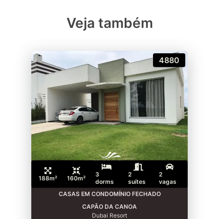
Veja também
4880
3
2
2
188m²
160m²
dorms
suítes
vagas
CASAS EM CONDOMÍNIO FECHADO
CAPÃO DA CANOA
Dubai Resort