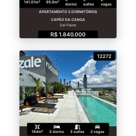
141.01m²
95.6m²
dorms
suítes
vagas
APARTAMENTO 3 DORMITÓRIOS
CAPÃO DA CANOA
Del Paine
R$ 1.840.000
12272
164m²
3 dorms
3 suítes
2 vagas