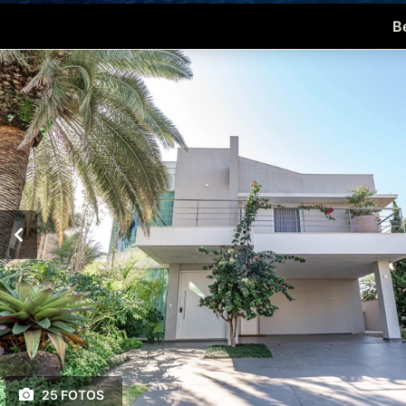
B
25 FOTOS