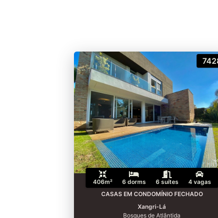
742
406m²
6 dorms
6 suítes
4 vagas
CASAS EM CONDOMÍNIO FECHADO
Xangri-Lá
Bosques de Atlântida