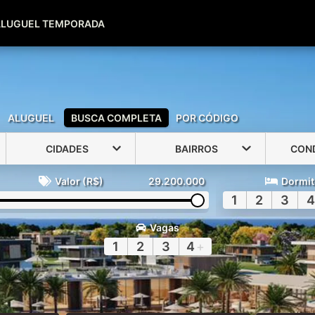
(51) 99600-0039
(51) 99947-2500
ALUGUEL TEMPORADA
ALUGUEL
BUSCA COMPLETA
POR CÓDIGO
CIDADES
BAIRROS
CON
Valor (R$)
29.200.000
Dormit
1
2
3
4
Vagas
1
2
3
4
+