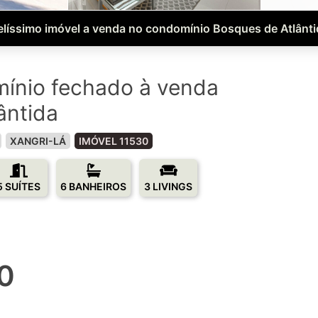
elíssimo imóvel a venda no condomínio Bosques de Atlânti
ínio fechado à venda
ântida
XANGRI-LÁ
IMÓVEL 11530
5 SUÍTES
6 BANHEIROS
3 LIVINGS
0