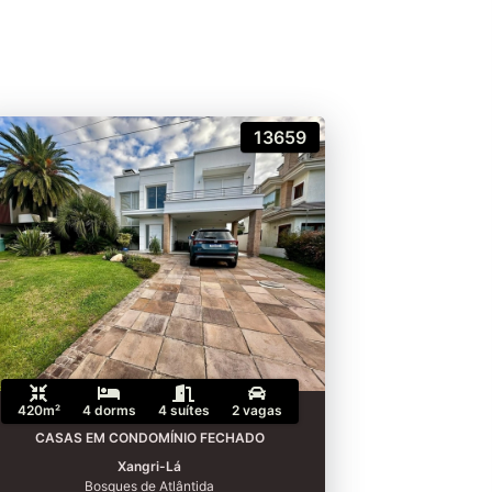
13659
420m²
4 dorms
4 suítes
2 vagas
CASAS EM CONDOMÍNIO FECHADO
Xangri-Lá
Bosques de Atlântida