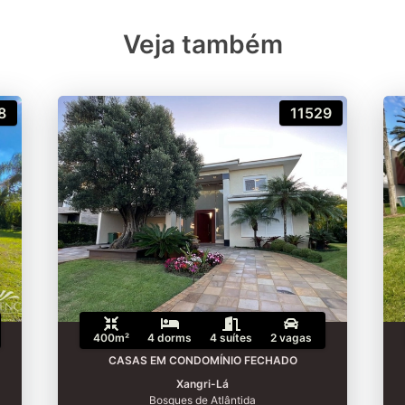
Veja também
8
11529
400m²
4 dorms
4 suítes
2 vagas
CASAS EM CONDOMÍNIO FECHADO
Xangri-Lá
Bosques de Atlântida