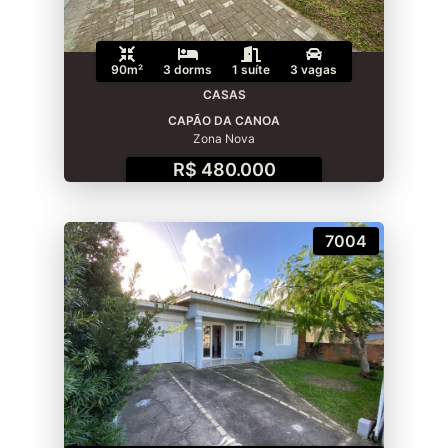
90m²
3 dorms
1 suíte
3 vagas
CASAS
CAPÃO DA CANOA
Zona Nova
R$ 480.000
7004