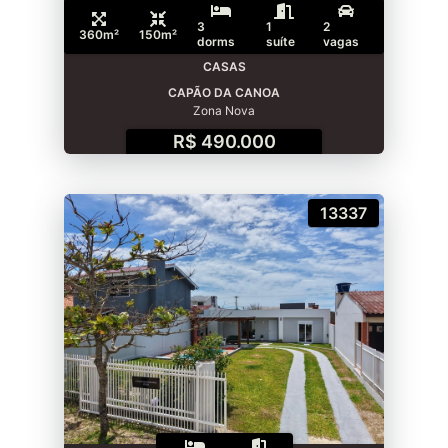
3
1
2
360m²
150m²
dorms
suíte
vagas
CASAS
CAPÃO DA CANOA
Zona Nova
R$ 490.000
13337