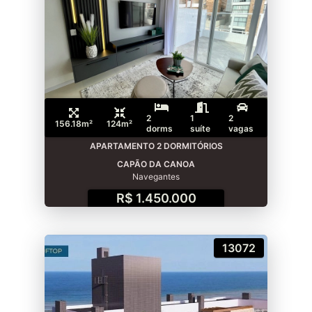
2
1
2
156.18m²
124m²
dorms
suíte
vagas
APARTAMENTO 2 DORMITÓRIOS
CAPÃO DA CANOA
Navegantes
R$ 1.450.000
13072