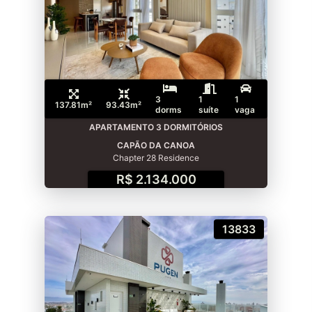
3
1
1
137.81m²
93.43m²
dorms
suíte
vaga
APARTAMENTO 3 DORMITÓRIOS
CAPÃO DA CANOA
Chapter 28 Residence
R$ 2.134.000
13833