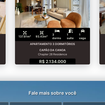
3
1
1
137.81m²
93.43m²
dorms
suíte
vaga
APARTAMENTO 3 DORMITÓRIOS
CAPÃO DA CANOA
Chapter 28 Residence
R$ 2.134.000
Fale mais sobre você