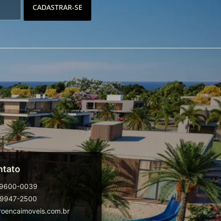
CADASTRAR-SE
ntato
99600-0039
99947-2500
oencaimoveis.com.br