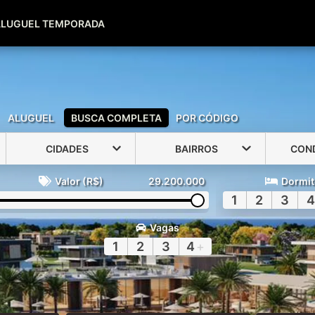
(51) 99600-0039
(51) 99947-2500
ALUGUEL TEMPORADA
ALUGUEL
BUSCA COMPLETA
POR CÓDIGO
CIDADES
BAIRROS
CON
Valor (R$)
29.200.000
Dormit
1
2
3
4
Vagas
1
2
3
4
+