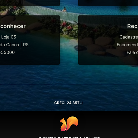
 conhecer
Rec
 Loja 05
Cadastre
da Canoa
|
RS
Encomende
555000
Fale 
CRECI
24.357 J