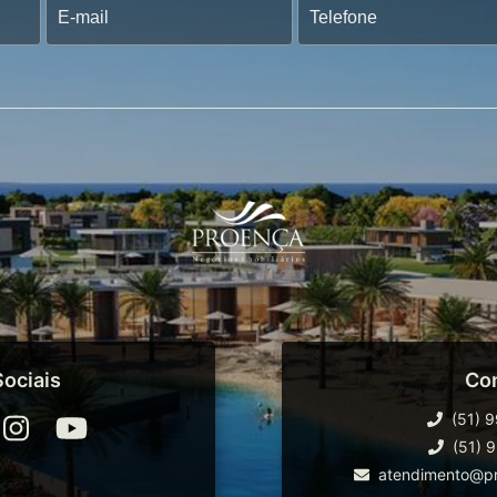
ociais
Co
(51) 
(51) 
atendimento@pr