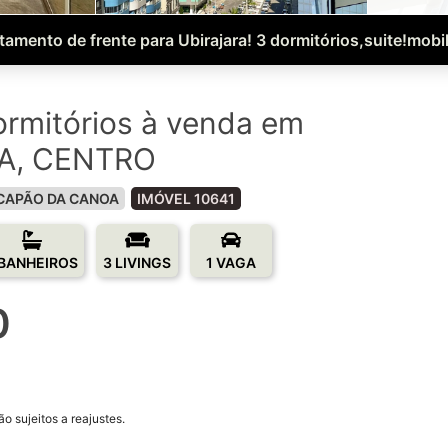
tamento de frente para Ubirajara! 3 dormitórios,suite!mobil
rmitórios à venda em
A, CENTRO
CAPÃO DA CANOA
IMÓVEL 10641
 BANHEIROS
3 LIVINGS
1 VAGA
0
o sujeitos a reajustes.