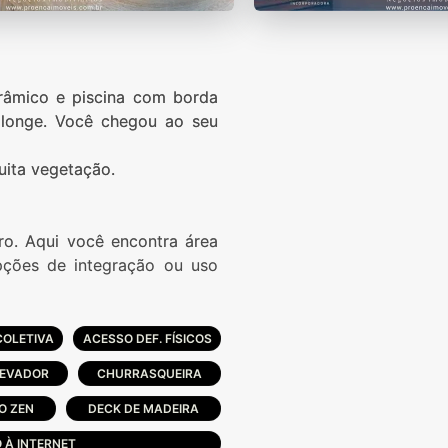
âmico e piscina com borda
is longe. Você chegou ao seu
uita vegetação.
o. Aqui você encontra área
pções de integração ou uso
ara o Mar. Todas as unidades
ronto para receber você. Um
COLETIVA
ACESSO DEF. FÍSICOS
LEVADOR
CHURRASQUEIRA
alização, pode oferecer.
O ZEN
DECK DE MADEIRA
 À INTERNET