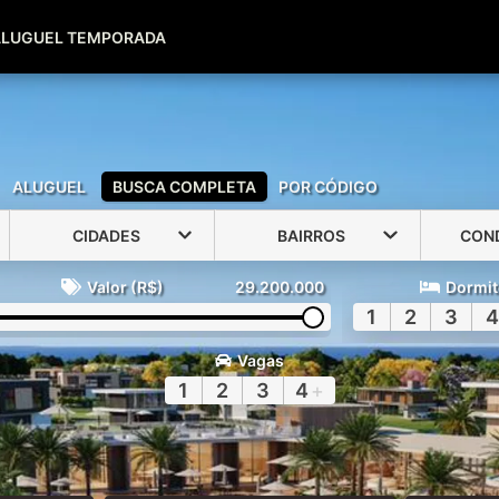
(51) 99600-0039
(51) 99947-2500
ALUGUEL TEMPORADA
ALUGUEL
BUSCA COMPLETA
POR CÓDIGO
CIDADES
BAIRROS
CON
Valor (R$)
29.200.000
Dormit
1
2
3
4
Vagas
1
2
3
4
+