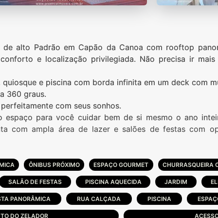
o de alto Padrão em Capão da Canoa com rooftop panor
 conforto e localização privilegiada. Não precisa ir ma
e, quiosque e piscina com borda infinita em um deck com m
ta 360 graus.
perfeitamente com seus sonhos.
o espaço para você cuidar bem de si mesmo o ano inteir
onta com ampla área de lazer e salões de festas com o
2 e 3 dormitórios distribuídos em 15 andares com vista p
s e cozinha voltados para rua. O espaço Garden esta p
RMICA
ÔNIBUS PRÓXIMO
ESPAÇO GOURMET
CHURRASQUEIRA 
SALÃO DE FESTAS
PISCINA AQUECIDA
JARDIM
E
as. Um privilegio que só Del Paine, com sua excelente loc
STA PANORÂMICA
RUA CALÇADA
PISCINA
ESPAÇ
TO DO ZELADOR
ACESSO