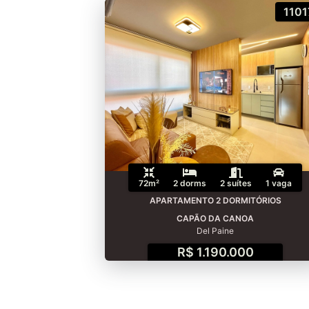
1101
72m²
2 dorms
2 suítes
1 vaga
APARTAMENTO 2 DORMITÓRIOS
CAPÃO DA CANOA
Del Paine
R$ 1.190.000