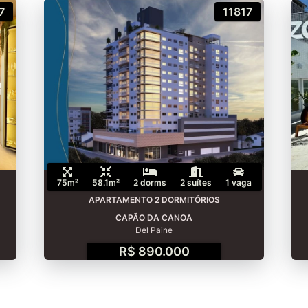
7
11817
75m²
58.1m²
2 dorms
2 suítes
1 vaga
APARTAMENTO 2 DORMITÓRIOS
CAPÃO DA CANOA
Del Paine
R$ 890.000