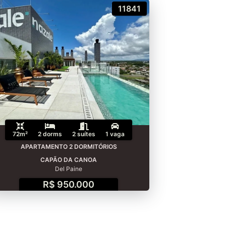
11841
72m²
2 dorms
2 suítes
1 vaga
APARTAMENTO 2 DORMITÓRIOS
CAPÃO DA CANOA
Del Paine
R$ 950.000