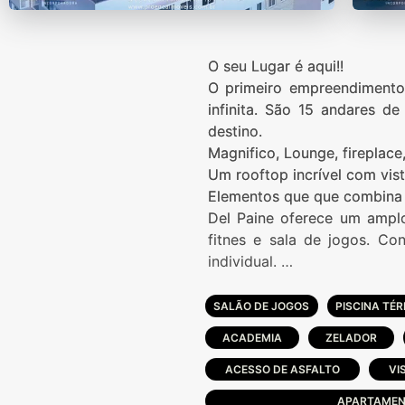
O seu Lugar é aqui!!
O primeiro empreendiment
infinita. São 15 andares de
destino.
Magnifico, Lounge, fireplac
Um rooftop incrível com vis
Elementos que que combina 
Del Paine oferece um ampl
fitnes e sala de jogos. C
individual.
Del Paine tem plantas de 1,
dispõem de sala dormitório
SALÃO DE JOGOS
PISCINA TÉ
espaço só para desfrutar.
ACADEMIA
ZELADOR
Ideal para todas as temporad
ACESSO DE ASFALTO
VI
APARTAMEN