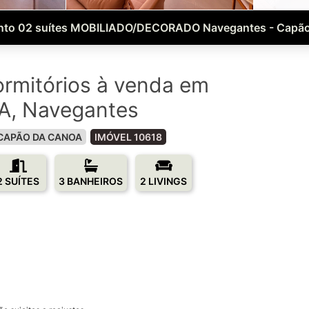
nto 02 suítes MOBILIADO/DECORADO Navegantes - Capão
rmitórios à venda em
, Navegantes
CAPÃO DA CANOA
IMÓVEL 10618
2 SUÍTES
3 BANHEIROS
2 LIVINGS