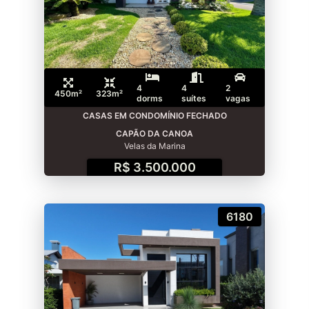
4
4
2
450m²
323m²
dorms
suítes
vagas
CASAS EM CONDOMÍNIO FECHADO
CAPÃO DA CANOA
Velas da Marina
R$ 3.500.000
6180