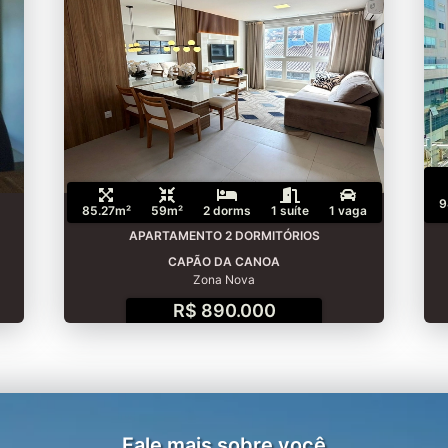
9
85.27m²
59m²
2 dorms
1 suíte
1 vaga
APARTAMENTO 2 DORMITÓRIOS
CAPÃO DA CANOA
Zona Nova
R$ 890.000
Fale mais sobre você