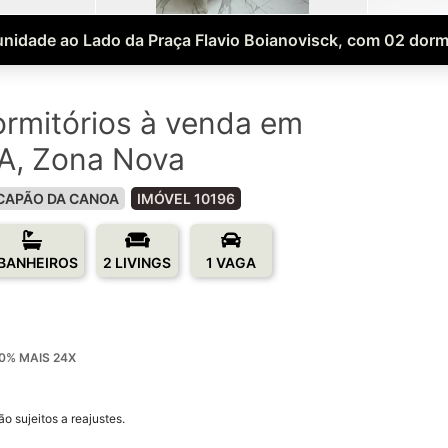
nidade ao Lado da Praça Flavio Boianovisck, com 02 dorm
rmitórios à venda em
, Zona Nova
CAPÃO DA CANOA
IMÓVEL 10196
 BANHEIROS
2 LIVINGS
1 VAGA
0% MAIS 24X
o sujeitos a reajustes.