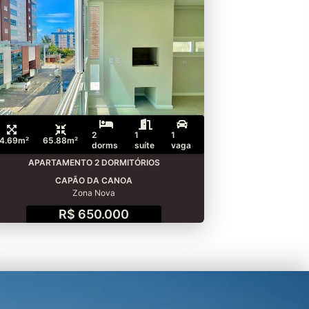
2
1
1
4.69m²
65.88m²
dorms
suíte
vaga
APARTAMENTO 2 DORMITÓRIOS
CAPÃO DA CANOA
Zona Nova
R$ 650.000