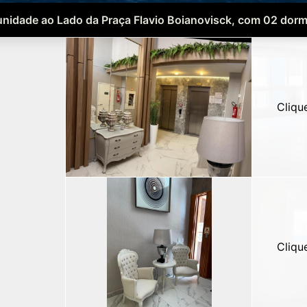
nidade ao Lado da Praça Flavio Boianovisck, com 02 dorm
Cliqu
Cliqu