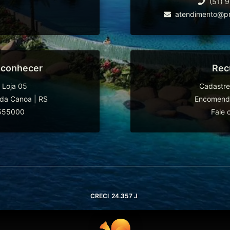
(51) 
atendimento@pr
 conhecer
Rec
 Loja 05
Cadastre
da Canoa
|
RS
Encomende
555000
Fale 
CRECI
24.357 J