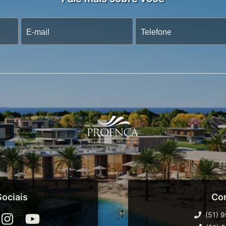
ociais
Co
(51) 