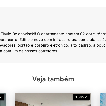
lavio Boianovisck!! O apartamento contém 02 dormitórios,
para carro. Edifício novo com infraestrutura completa, salão
vadores, portão e porteiro eletrônico, alto padrão, a pou
Veja também
7
13622