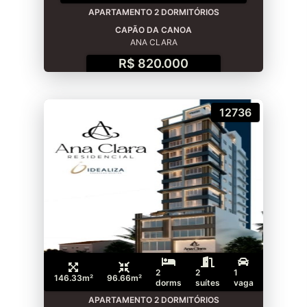
APARTAMENTO 2 DORMITÓRIOS
CAPÃO DA CANOA
ANA CLARA
R$ 820.000
12736
2
2
1
146.33m²
96.66m²
dorms
suítes
vaga
APARTAMENTO 2 DORMITÓRIOS