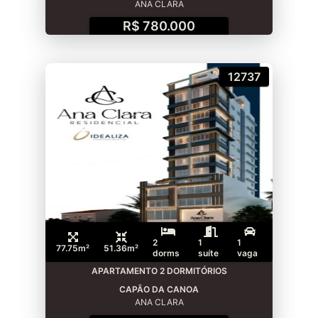
ANA CLARA
R$ 780.000
12737
2
1
1
77.75m²
51.36m²
dorms
suíte
vaga
APARTAMENTO 2 DORMITÓRIOS
CAPÃO DA CANOA
ANA CLARA