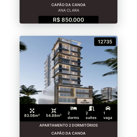
CAPÃO DA CANOA
ANA CLARA
R$ 850.000
12735
2
2
1
83.08m²
54.88m²
dorms
suítes
vaga
APARTAMENTO 2 DORMITÓRIOS
CAPÃO DA CANOA