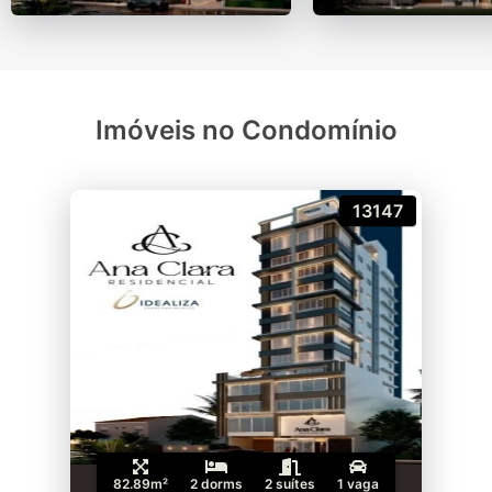
Imóveis no Condomínio
13147
82.89m²
2 dorms
2 suítes
1 vaga