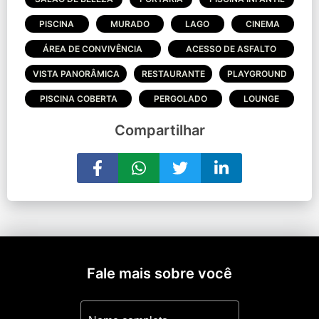
PISCINA
MURADO
LAGO
CINEMA
ÁREA DE CONVIVÊNCIA
ACESSO DE ASFALTO
VISTA PANORÂMICA
RESTAURANTE
PLAYGROUND
PISCINA COBERTA
PERGOLADO
LOUNGE
Compartilhar
Fale mais sobre você