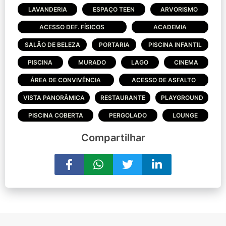
LAVANDERIA
ESPAÇO TEEN
ARVORISMO
ACESSO DEF. FÍSICOS
ACADEMIA
SALÃO DE BELEZA
PORTARIA
PISCINA INFANTIL
PISCINA
MURADO
LAGO
CINEMA
ÁREA DE CONVIVÊNCIA
ACESSO DE ASFALTO
VISTA PANORÂMICA
RESTAURANTE
PLAYGROUND
PISCINA COBERTA
PERGOLADO
LOUNGE
Compartilhar